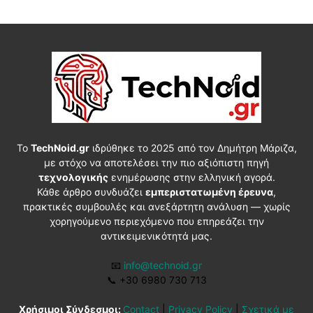
Το
TechNoid.gr
ιδρύθηκε το 2025 από τον Δημήτρη Μάριζα,
με στόχο να αποτελέσει την πιο αξιόπιστη πηγή
τεχνολογικής
ενημέρωσης στην ελληνική αγορά.
Κάθε άρθρο συνδυάζει
εμπεριστατωμένη έρευνα
,
πρακτικές συμβουλές και ανεξάρτητη ανάλυση — χωρίς
χορηγούμενο περιεχόμενο που επηρεάζει την
αντικειμενικότητά μας.
📧
info@technoid.gr
📞
+30 6980 730 713
Χρήσιμοι Σύνδεσμοι:
Contact
|
Privacy Policy
|
Σχετικά με