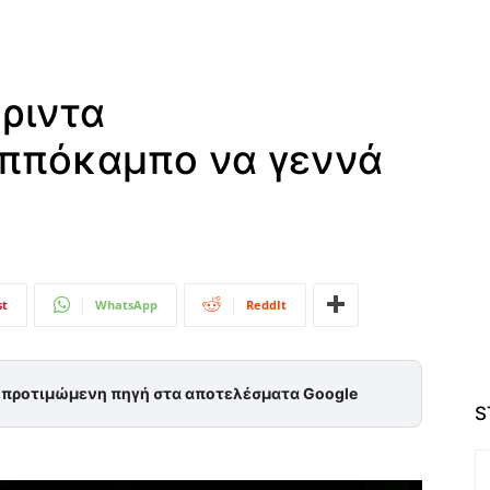
ριντα
ππόκαμπο να γεννά
st
WhatsApp
ReddIt
ς προτιμώμενη πηγή στα αποτελέσματα Google
S