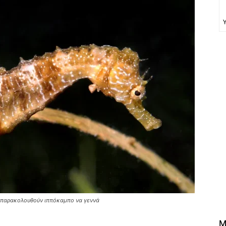
α παρακολουθούν ιππόκαμπο να γεννά
M