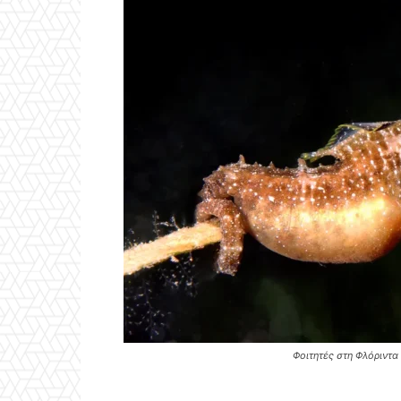
Φοιτητές στη Φλόριντ