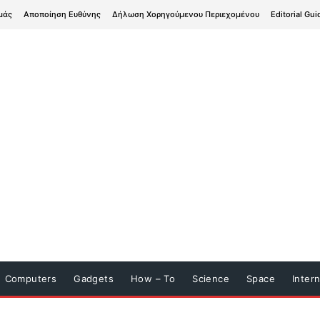
μάς
Αποποίηση Ευθύνης
Δήλωση Χορηγούμενου Περιεχομένου
Editorial Gui
Computers
Gadgets
How – To
Science
Space
Inter