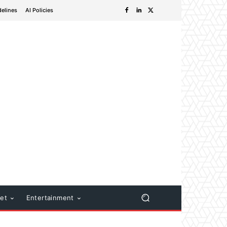
delines
AI Policies
net
Entertainment