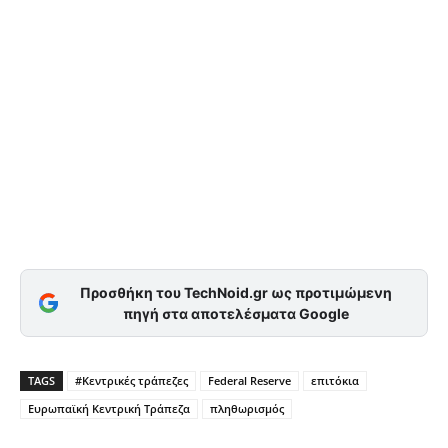
Προσθήκη του TechNoid.gr ως προτιμώμενη
πηγή στα αποτελέσματα Google
TAGS
#Κεντρικές τράπεζες
Federal Reserve
επιτόκια
Ευρωπαϊκή Κεντρική Τράπεζα
πληθωρισμός