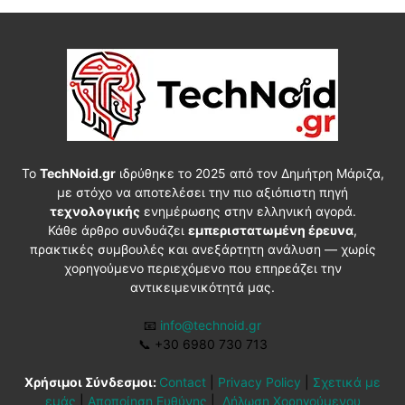
Το
TechNoid.gr
ιδρύθηκε το 2025 από τον Δημήτρη Μάριζα,
με στόχο να αποτελέσει την πιο αξιόπιστη πηγή
τεχνολογικής
ενημέρωσης στην ελληνική αγορά.
Κάθε άρθρο συνδυάζει
εμπεριστατωμένη έρευνα
,
πρακτικές συμβουλές και ανεξάρτητη ανάλυση — χωρίς
χορηγούμενο περιεχόμενο που επηρεάζει την
αντικειμενικότητά μας.
📧
info@technoid.gr
📞
+30 6980 730 713
Χρήσιμοι Σύνδεσμοι:
Contact
|
Privacy Policy
|
Σχετικά με
εμάς
|
Αποποίηση Ευθύνης
|
Δήλωση Χορηγούμενου