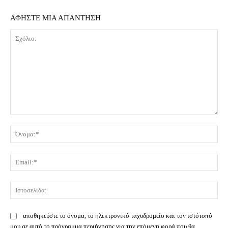
ΑΦΗΣΤΕ ΜΙΑ ΑΠΑΝΤΗΣΗ
Σχόλιο:
Όν
Ema
Ισ
αποθηκεύστε το όνομα, το ηλεκτρονικό ταχυδρομείο και τον ιστότοπό
μου σε αυτό το πρόγραμμα περιήγησης για την επόμενη φορά που θα