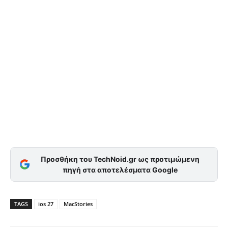
Προσθήκη του TechNoid.gr ως προτιμώμενη
πηγή στα αποτελέσματα Google
TAGS
ios 27
MacStories