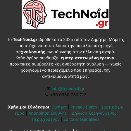
Το
TechNoid.gr
ιδρύθηκε το 2025 από τον Δημήτρη Μάριζα,
με στόχο να αποτελέσει την πιο αξιόπιστη πηγή
τεχνολογικής
ενημέρωσης στην ελληνική αγορά.
Κάθε άρθρο συνδυάζει
εμπεριστατωμένη έρευνα
,
πρακτικές συμβουλές και ανεξάρτητη ανάλυση — χωρίς
χορηγούμενο περιεχόμενο που επηρεάζει την
αντικειμενικότητά μας.
📧
info@technoid.gr
📞
+30 6980 730 713
Χρήσιμοι Σύνδεσμοι:
Contact
|
Privacy Policy
|
Σχετικά με
εμάς
|
Αποποίηση Ευθύνης
|
Δήλωση Χορηγούμενου
Περιεχομένου
|
Editorial Guidelines