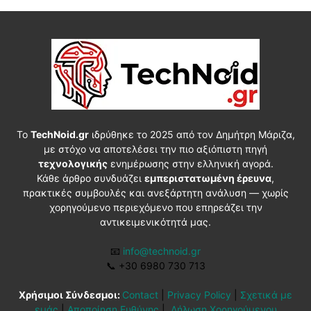
Το
TechNoid.gr
ιδρύθηκε το 2025 από τον Δημήτρη Μάριζα,
με στόχο να αποτελέσει την πιο αξιόπιστη πηγή
τεχνολογικής
ενημέρωσης στην ελληνική αγορά.
Κάθε άρθρο συνδυάζει
εμπεριστατωμένη έρευνα
,
πρακτικές συμβουλές και ανεξάρτητη ανάλυση — χωρίς
χορηγούμενο περιεχόμενο που επηρεάζει την
αντικειμενικότητά μας.
📧
info@technoid.gr
📞
+30 6980 730 713
Χρήσιμοι Σύνδεσμοι:
Contact
|
Privacy Policy
|
Σχετικά με
εμάς
|
Αποποίηση Ευθύνης
|
Δήλωση Χορηγούμενου