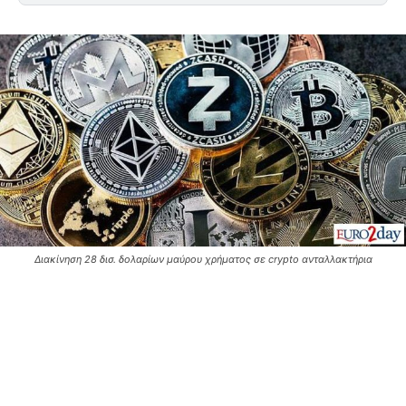
Διακίνηση 28 δισ. δολαρίων μαύρου χρήματος σε crypto ανταλλακτήρια