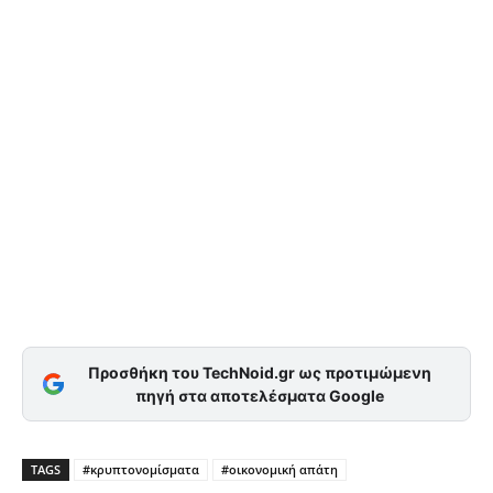
Προσθήκη του TechNoid.gr ως προτιμώμενη
πηγή στα αποτελέσματα Google
TAGS
#κρυπτονομίσματα
#οικονομική απάτη