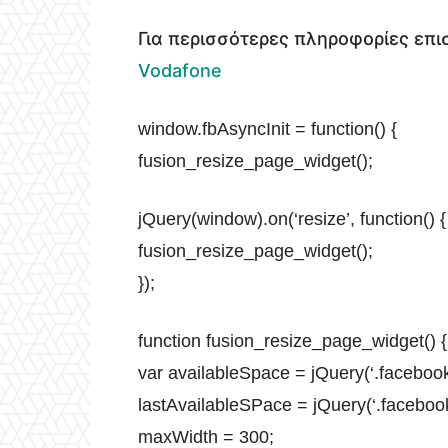
Για περισσότερες πληροφορίες επι
Vodafone
window.fbAsyncInit = function() {
fusion_resize_page_widget();
jQuery(window).on(‘resize’, function() {
fusion_resize_page_widget();
});
function fusion_resize_page_widget() {
var availableSpace = jQuery(‘.facebook-
lastAvailableSPace = jQuery(‘.facebook-l
maxWidth = 300;