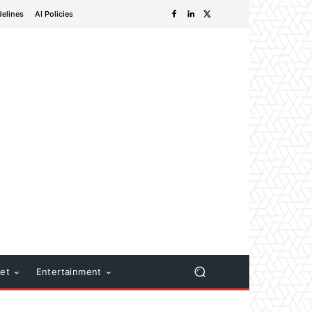
delines
AI Policies
net
Entertainment