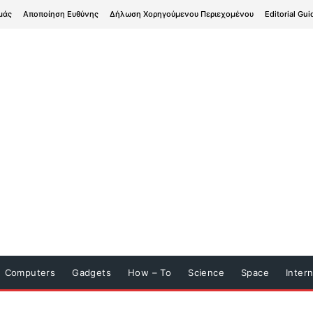
μάς
Αποποίηση Ευθύνης
Δήλωση Χορηγούμενου Περιεχομένου
Editorial Gui
Computers
Gadgets
How – To
Science
Space
Inter