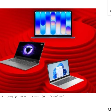
tops στην αγορά τώρα στα καταστήματα Vodafone"
M