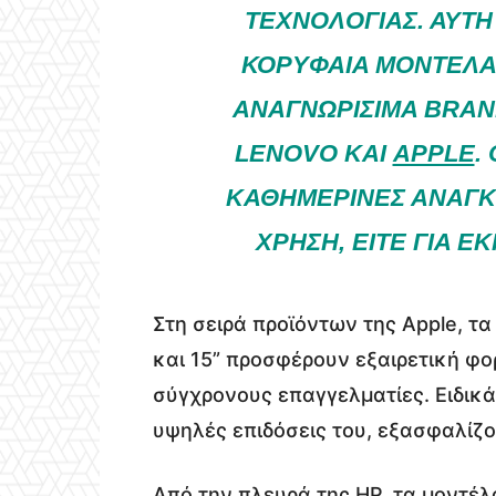
ΤΕΧΝΟΛΟΓΊΑΣ. ΑΥΤΉ
ΚΟΡΥΦΑΊΑ ΜΟΝΤΈΛΑ 
ΑΝΑΓΝΩΡΊΣΙΜΑ BRAND
LENOVO ΚΑΙ
APPLE
.
ΚΑΘΗΜΕΡΙΝΈΣ ΑΝΆΓΚΕ
ΧΡΉΣΗ, ΕΊΤΕ ΓΙΑ Ε
Στη σειρά προϊόντων της Apple, τ
και 15” προσφέρουν εξαιρετική φορ
σύγχρονους επαγγελματίες. Ειδικά 
υψηλές επιδόσεις του, εξασφαλίζο
Από την πλευρά της HP, τα μοντέλ