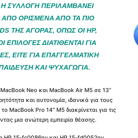
 Η ΣΥΛΛΟΓΉ ΠΕΡΙΛΑΜΒΆΝΕΙ
ΑΠΌ ΟΡΙΣΜΈΝΑ ΑΠΌ ΤΑ ΠΙΟ
S ΤΗΣ ΑΓΟΡΆΣ, ΌΠΩΣ ΟΙ HP,
 ΟΙ ΕΠΙΛΟΓΈΣ ΔΙΑΤΊΘΕΝΤΑΙ ΓΙΑ
Σ, ΕΊΤΕ ΓΙΑ ΕΠΑΓΓΕΛΜΑΤΙΚΉ
ΚΠΑΊΔΕΥΣΗ ΚΑΙ ΨΥΧΑΓΩΓΊΑ.
α MacBook Neo και MacBook Air M5 σε 13”
ητότητα και αυτονομία, ιδανικά για τους
το MacBook Pro 14” M5 διακρίνεται για τις
ντας μια ανώτερη εμπειρία θέασης.
α HP 15-fc0086nv και HP 15-fd0052nv