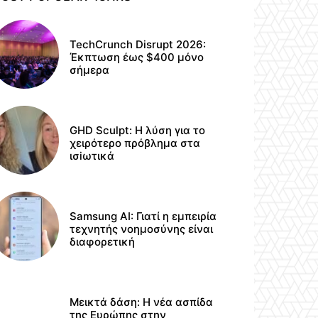
TechCrunch Disrupt 2026:
Έκπτωση έως $400 μόνο
σήμερα
GHD Sculpt: Η λύση για το
χειρότερο πρόβλημα στα
ισiωτικά
Samsung AI: Γιατί η εμπειρία
τεχνητής νοημοσύνης είναι
διαφορετική
Μεικτά δάση: Η νέα ασπίδα
της Ευρώπης στην