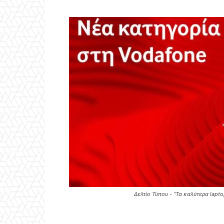
Δελτίο Τύπου - "Τα καλύτερα lap