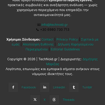
πρακτικές συμβουλές και ανεξάρτητη ανάλυση — χωρίς
χορηγούμενο περιεχόμενο που επηρεάζει την
αντικειμενικότητά μας.
📧
info@technoid.gr
📞
+30 6980 730 713
Χρήσιμοι Σύνδεσμοι:
Contact
|
Privacy Policy
|
Σχετικά με
εμάς
|
Αποποίηση Ευθύνης
|
Δήλωση Χορηγούμενου
Περιεχομένου
|
Editorial Guidelines
Copyright © 2026 | TechNoid.gr | Διαχειριστής:
Δημήτρης
Μάριζας
Λογότυπα, επωνυμίες και εμπορικά σήματα ανήκουν στους
νόμιμους ιδιοκτήτες τους.
Facebook
Linkedin
Tumblr
X
Threads