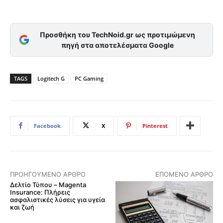
Προσθήκη του TechNoid.gr ως προτιμώμενη
πηγή στα αποτελέσματα Google
TAGS
Logitech G
PC Gaming
Facebook
X
Pinterest
ΠΡΟΗΓΟΎΜΕΝΟ ΆΡΘΡΟ
ΕΠΌΜΕΝΟ ΆΡΘΡΟ
Δελτίο Τύπου – Magenta
Insurance: Πλήρεις
ασφαλιστικές λύσεις για υγεία
και ζωή