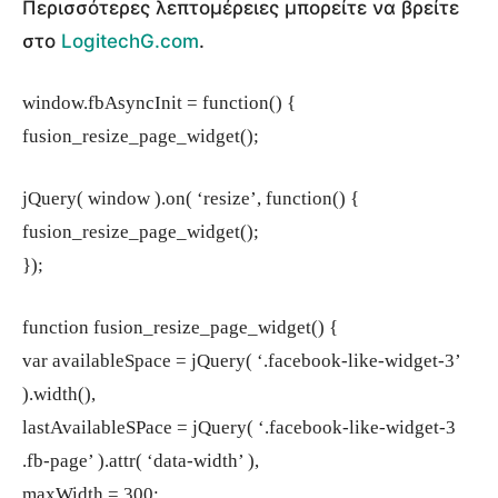
Περισσότερες λεπτομέρειες μπορείτε να βρείτε
στο
LogitechG.com
.
window.fbAsyncInit = function() {
fusion_resize_page_widget();
jQuery( window ).on( ‘resize’, function() {
fusion_resize_page_widget();
});
function fusion_resize_page_widget() {
var availableSpace = jQuery( ‘.facebook-like-widget-3’
).width(),
lastAvailableSPace = jQuery( ‘.facebook-like-widget-3
.fb-page’ ).attr( ‘data-width’ ),
maxWidth = 300;