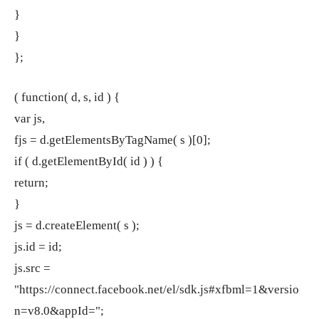
}
}
};
( function( d, s, id ) {
var js,
fjs = d.getElementsByTagName( s )[0];
if ( d.getElementById( id ) ) {
return;
}
js = d.createElement( s );
js.id = id;
js.src =
"https://connect.facebook.net/el/sdk.js#xfbml=1&versio
n=v8.0&appId=";