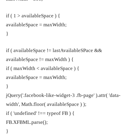
if ( 1 > availableSpace ) {
availableSpace = maxWidth;
}
if ( availableSpace != lastAvailableSPace &&
availableSpace != maxWidth ) {
if ( maxWidth < availableSpace ) {
availableSpace = maxWidth;
}
jQuery('.facebook-like-widget-3 .fb-page' ).attr( 'data-
width', Math.floor( availableSpace ) );
if ( 'undefined' !== typeof FB ) {
FB.XFBML.parse();
}