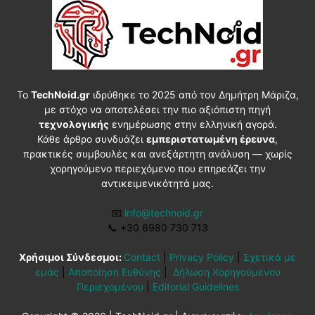
Το
TechNoid.gr
ιδρύθηκε το 2025 από τον Δημήτρη Μάριζα,
με στόχο να αποτελέσει την πιο αξιόπιστη πηγή
τεχνολογικής
ενημέρωσης στην ελληνική αγορά.
Κάθε άρθρο συνδυάζει
εμπεριστατωμένη έρευνα
,
πρακτικές συμβουλές και ανεξάρτητη ανάλυση — χωρίς
χορηγούμενο περιεχόμενο που επηρεάζει την
αντικειμενικότητά μας.
📧
info@technoid.gr
📞
+30 6980 730 713
Χρήσιμοι Σύνδεσμοι:
Contact
|
Privacy Policy
|
Σχετικά με
εμάς
|
Αποποίηση Ευθύνης
|
Δήλωση Χορηγούμενου
Περιεχομένου
|
Editorial Guidelines