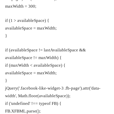
maxWidth = 300;
if (1 > availableSpace) {
availableSpace = maxWidth;
}
if (availableSpace != lastAvailableSpace &&
availableSpace != maxWidth) {
if (maxWidth < availableSpace) {
availableSpace = maxWidth;
}
jQuery('.facebook-like-widget-3 .fb-page').attr('data-
width', Math.floor(availableSpace));
if ('undefined' !== typeof FB) {
FB.XFBML.parse();