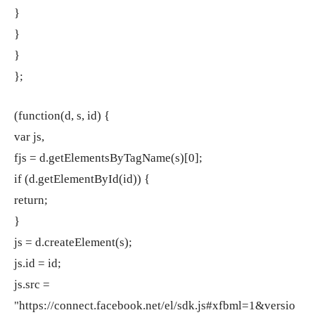
}
}
}
};
(function(d, s, id) {
var js,
fjs = d.getElementsByTagName(s)[0];
if (d.getElementById(id)) {
return;
}
js = d.createElement(s);
js.id = id;
js.src =
"https://connect.facebook.net/el/sdk.js#xfbml=1&versio