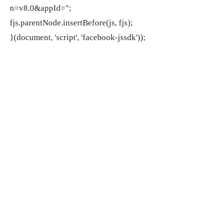
n=v8.0&appId=";
fjs.parentNode.insertBefore(js, fjs);
}(document, 'script', 'facebook-jssdk'));