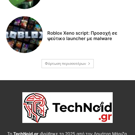
Roblox Xeno script: Προσοχή σε
ψεύτικο launcher με malware
Φόρτωση περισσοτέρων
Το
TechNoid.gr
ιδρύθηκε το 2025 από τον Δημήτρη Μάριζα,