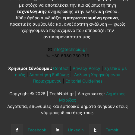
με στόχο να αποτελέσει την πιο αξιόπιστη πηγή
τεχνολογικής
ενημέρωσης στην ελληνική αγορά.
Κάθε άρθρο συνδυάζει
εμπεριστατωμένη έρευνα
,
πρακτικές συμβουλές και ανεξάρτητη ανάλυση — χωρίς
χορηγούμενο περιεχόμενο που επηρεάζει την
αντικειμενικότητά μας.
📧
info@technoid.gr
📞
+30 6980 730 713
Χρήσιμοι Σύνδεσμοι:
Contact
|
Privacy Policy
|
Σχετικά με
εμάς
|
Αποποίηση Ευθύνης
|
Δήλωση Χορηγούμενου
Περιεχομένου
|
Editorial Guidelines
Copyright © 2026 | TechNoid.gr | Διαχειριστής:
Δημήτρης
Μάριζας
Λογότυπα, επωνυμίες και εμπορικά σήματα ανήκουν στους
νόμιμους ιδιοκτήτες τους.
Facebook
Linkedin
Tumblr