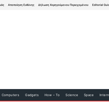
μάς
Αποποίηση Ευθύνης
Δήλωση Χορηγούμενου Περιεχομένου
Editorial Gui
Computers
Gadgets
How – To
Science
Space
Inter