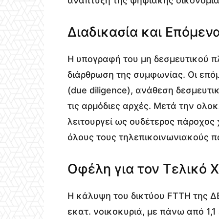
ανάπτυξη της ψηφιακής οικονομία
Διαδικασία και Επόμεν
Η υπογραφή του μη δεσμευτικού πλ
διάρθρωση της συμφωνίας. Οι επό
(due diligence), ανάθεση δεσμευ
τις αρμόδιες αρχές. Μετά την ολο
λειτουργεί ως ουδέτερος πάροχος
όλους τους τηλεπικοινωνιακούς π
Οφέλη για τον Τελικό 
Η κάλυψη του δικτύου FTTH της ΔΕΗ
εκατ. νοικοκυριά, με πάνω από 1,1