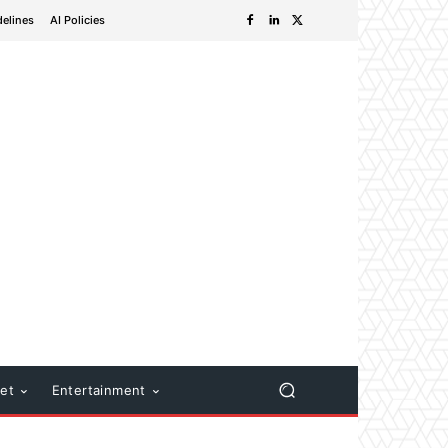
delines
AI Policies
net
Entertainment