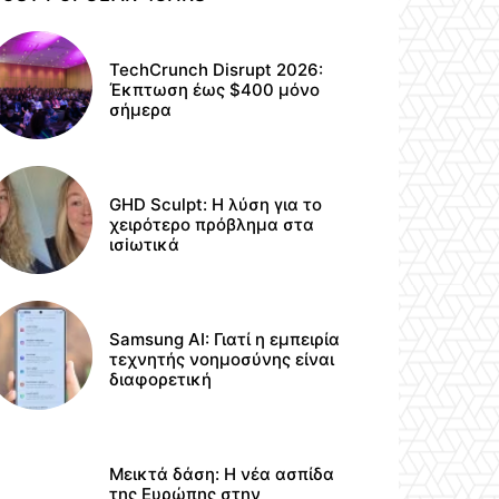
TechCrunch Disrupt 2026:
Έκπτωση έως $400 μόνο
σήμερα
GHD Sculpt: Η λύση για το
χειρότερο πρόβλημα στα
ισiωτικά
Samsung AI: Γιατί η εμπειρία
τεχνητής νοημοσύνης είναι
διαφορετική
Μεικτά δάση: Η νέα ασπίδα
της Ευρώπης στην