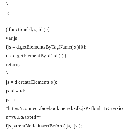
}
};
( function( d, s, id ) {
var js,
fjs = d.getElementsByTagName( s )[0];
if ( d.getElementById( id ) ) {
return;
}
js = d.createElement( s );
js.id = id;
js.src =
"https://connect.facebook.net/el/sdk.js#xfbml=1&versio
n=v8.0&appId=";
fjs.parentNode.insertBefore( js, fjs );