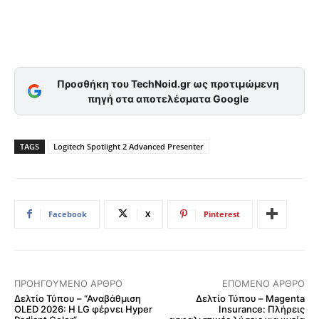
Προσθήκη του TechNoid.gr ως προτιμώμενη
πηγή στα αποτελέσματα Google
TAGS
Logitech Spotlight 2 Advanced Presenter
Facebook
X
Pinterest
ΠΡΟΗΓΟΎΜΕΝΟ ΆΡΘΡΟ
ΕΠΌΜΕΝΟ ΆΡΘΡΟ
Δελτίο Τύπου – “Αναβάθμιση
Δελτίο Τύπου – Magenta
OLED 2026: H LG φέρνει Hyper
Insurance: Πλήρεις