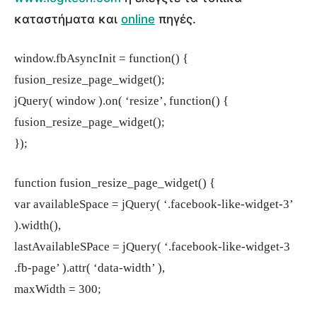
καταστήματα και
online
πηγές.
window.fbAsyncInit = function() {
fusion_resize_page_widget();
jQuery( window ).on( ‘resize’, function() {
fusion_resize_page_widget();
});
function fusion_resize_page_widget() {
var availableSpace = jQuery( ‘.facebook-like-widget-3’
).width(),
lastAvailableSPace = jQuery( ‘.facebook-like-widget-3
.fb-page’ ).attr( ‘data-width’ ),
maxWidth = 300;