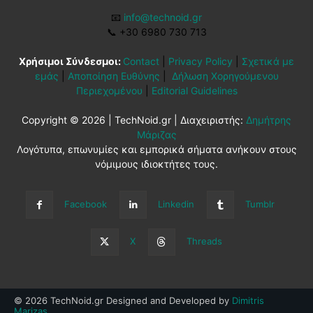
📧
info@technoid.gr
📞
+30 6980 730 713
Χρήσιμοι Σύνδεσμοι:
Contact
|
Privacy Policy
|
Σχετικά με
εμάς
|
Αποποίηση Ευθύνης
|
Δήλωση Χορηγούμενου
Περιεχομένου
|
Editorial Guidelines
Copyright © 2026 | TechNoid.gr | Διαχειριστής:
Δημήτρης
Μάριζας
Λογότυπα, επωνυμίες και εμπορικά σήματα ανήκουν στους
νόμιμους ιδιοκτήτες τους.
Facebook
Linkedin
Tumblr
X
Threads
© 2026 TechNoid.gr Designed and Developed by
Dimitris
Marizas
.