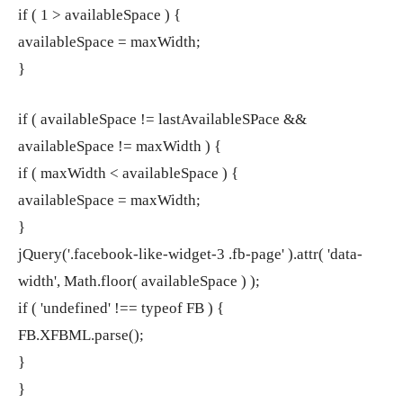
if ( 1 > availableSpace ) {
availableSpace = maxWidth;
}
if ( availableSpace != lastAvailableSPace &&
availableSpace != maxWidth ) {
if ( maxWidth < availableSpace ) {
availableSpace = maxWidth;
}
jQuery('.facebook-like-widget-3 .fb-page' ).attr( 'data-
width', Math.floor( availableSpace ) );
if ( 'undefined' !== typeof FB ) {
FB.XFBML.parse();
}
}