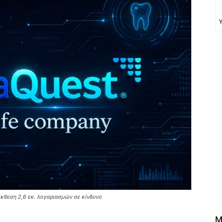
κθεση 2,6 εκ. λογαριασμών σε κίνδυνο
M