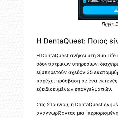
Πηγή: 
Η DentaQuest: Ποιος είν
Η DentaQuest ανήκει στη Sun Life
οδοντιατρικών υπηρεσιών, διαχει
εξυπηρετούν σχεδόν 35 εκατομμύρι
παρέχει πρόσβαση σε ένα εκτενές
εξειδικευμένων επαγγελματιών.
Στις 2 Ιουνίου, η DentaQuest ενημ
αναγνωρίζοντας μια “περιορισμέν