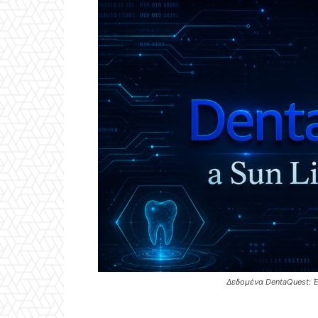
Δεδομένα DentaQuest: Έ