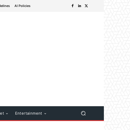
delines
AI Policies
net
Entertainment