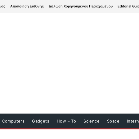
μάς
Αποποίηση Ευθύνης
Δήλωση Χορηγούμενου Περιεχομένου
Editorial Gui
Computers
Gadgets
How – To
Science
Space
Inter