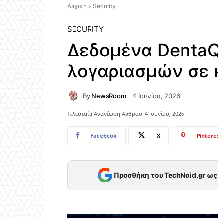
Αρχική
Security
SECURITY
Δεδομένα DentaQu
λογαριασμών σε 
By
NewsRoom
4 Ιουνίου, 2026
Τελευταία Ανανέωση Άρθρου:
4 Ιουνίου, 2026
Facebook
X
Pintere
Προσθήκη του TechNoid.gr ω