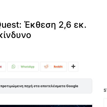
est: Έκθεση 2,6 εκ.
κίνδυνο
st
WhatsApp
ReddIt
ς προτιμώμενη πηγή στα αποτελέσματα Google
S