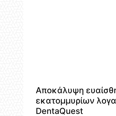
Αποκάλυψη ευαίσθ
εκατομμυρίων λογ
DentaQuest