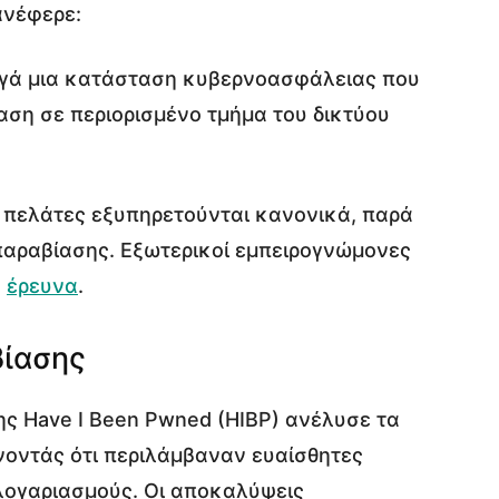
ανέφερε:
ργά μια κατάσταση κυβερνοασφάλειας που
ση σε περιορισμένο τμήμα του δικτύου
οι πελάτες εξυπηρετούνται κανονικά, παρά
 παραβίασης. Εξωτερικοί εμπειρογνώμονες
ν
έρευνα
.
βίασης
ης Have I Been Pwned (HIBP) ανέλυσε τα
νοντάς ότι περιλάμβαναν ευαίσθητες
 λογαριασμούς. Οι αποκαλύψεις