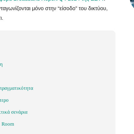
νταγωνίζονται μόνο στην “είσοδο” του δικτύου,
ι.
ξη
 πραγματικότητα
τερο
κτικά σενάρια
e Room