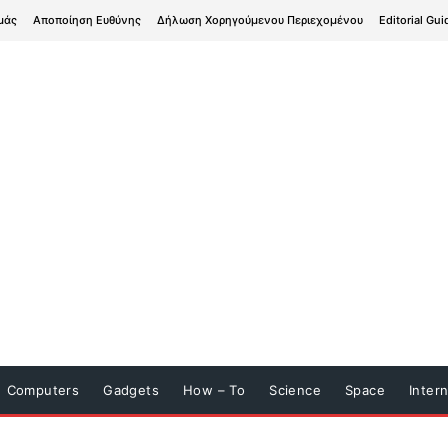
μάς
Αποποίηση Ευθύνης
Δήλωση Χορηγούμενου Περιεχομένου
Editorial Gui
Computers
Gadgets
How – To
Science
Space
Inter