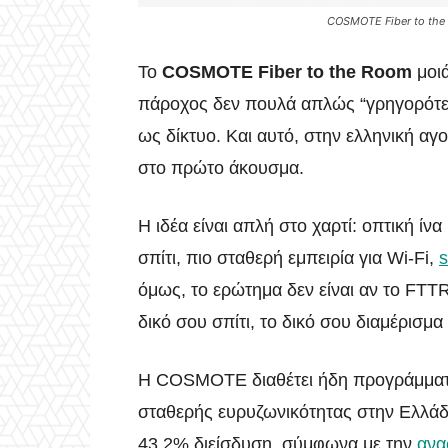
COSMOTE Fiber to the R
Το
COSMOTE Fiber to the Room
μοιά
πάροχος δεν πουλά απλώς “γρηγορότερο 
ως δίκτυο. Και αυτό, στην ελληνική αγ
στο πρώτο άκουσμα.
Η ιδέα είναι απλή στο χαρτί: οπτική ίν
σπίτι, πιο σταθερή εμπειρία για Wi‑Fi,
s
όμως, το ερώτημα δεν είναι αν το FTTR
δικό σου σπίτι, το δικό σου διαμέρισμα
Η COSMOTE διαθέτει ήδη προγράμματα 
σταθερής ευρυζωνικότητας στην Ελλάδα
43,2% διείσδυση, σύμφωνα με την
ανα