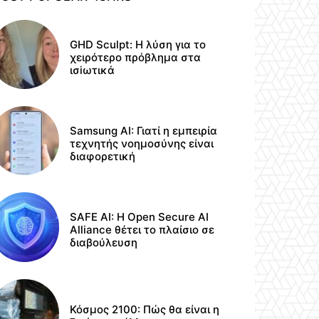
GHD Sculpt: Η λύση για το
χειρότερο πρόβλημα στα
ισiωτικά
Samsung AI: Γιατί η εμπειρία
τεχνητής νοημοσύνης είναι
διαφορετική
SAFE AI: Η Open Secure AI
Alliance θέτει το πλαίσιο σε
διαβούλευση
Κόσμος 2100: Πώς θα είναι η