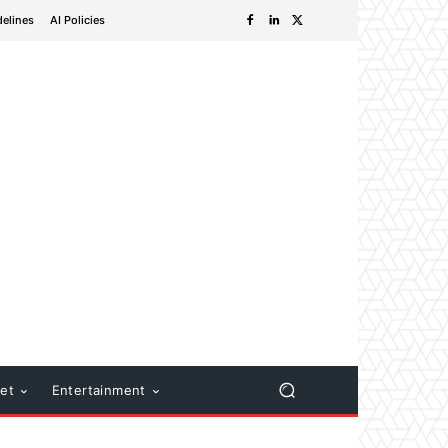
delines
AI Policies
net
Entertainment