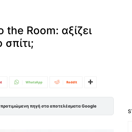
 the Room: αξίζει
 σπίτι;
st
WhatsApp
ReddIt
ς προτιμώμενη πηγή στα αποτελέσματα Google
S