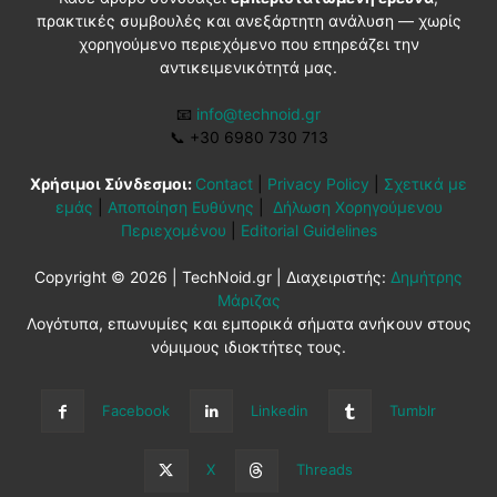
πρακτικές συμβουλές και ανεξάρτητη ανάλυση — χωρίς
χορηγούμενο περιεχόμενο που επηρεάζει την
αντικειμενικότητά μας.
📧
info@technoid.gr
📞
+30 6980 730 713
Χρήσιμοι Σύνδεσμοι:
Contact
|
Privacy Policy
|
Σχετικά με
εμάς
|
Αποποίηση Ευθύνης
|
Δήλωση Χορηγούμενου
Περιεχομένου
|
Editorial Guidelines
Copyright © 2026 | TechNoid.gr | Διαχειριστής:
Δημήτρης
Μάριζας
Λογότυπα, επωνυμίες και εμπορικά σήματα ανήκουν στους
νόμιμους ιδιοκτήτες τους.
Facebook
Linkedin
Tumblr
X
Threads