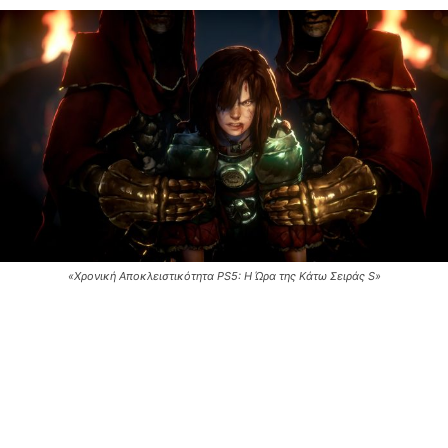
«Χρονική Αποκλειστικότητα PS5: Η Ώρα της Κάτω Σειράς S»