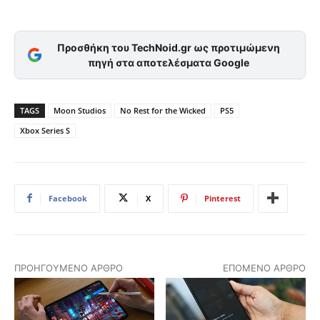
Προσθήκη του TechNoid.gr ως προτιμώμενη
πηγή στα αποτελέσματα Google
TAGS
Moon Studios
No Rest for the Wicked
PS5
Xbox Series S
Facebook
X
Pinterest
ΠΡΟΗΓΟΎΜΕΝΟ ΆΡΘΡΟ
ΕΠΌΜΕΝΟ ΆΡΘΡΟ