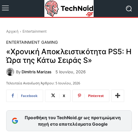
Αρχική
Entertainment
ENTERTAINMENT
GAMING
«Χρονική Αποκλειστικότητα PS5: Η
Ώρα της Κάτω Σειράς S»
By
Dimitris Marizas
5 Ιουνίου, 2026
Τελευταία Ανανέωση Άρθρου:
5 Ιουνίου, 2026
Facebook
X
Pinterest
Προσθήκη του TechNoid.gr ως προτιμώμενη
πηγή στα αποτελέσματα Google