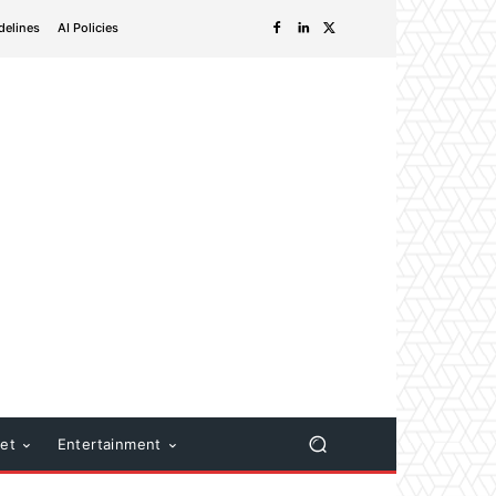
delines
AI Policies
net
Entertainment