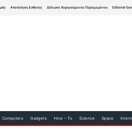
εμάς
Αποποίηση Ευθύνης
Δήλωση Χορηγούμενου Περιεχομένου
Editorial Gui
Computers
Gadgets
How – To
Science
Space
Inter