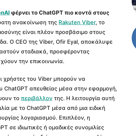
nAI
φέρνει το ChatGPT πιο κοντά στους
φατη ανακοίνωση της
Rakuten Viber
, το
μοσύνης είναι πλέον προσβάσιμο στους
α. Ο CEO της Viber, Ofir Eyal, αποκάλυψε
νιαστούν σταδιακά, προσφέροντας
χύουν την επικοινωνία.
ι χρήστες του Viber μπορούν να
υ ChatGPT απευθείας μέσα στην εφαρμογή,
ίψουν το
περιβάλλον
της. Η λειτουργία αυτή
λία με το ChatGPT μέσα από μια ειδική
ουργίας λογαριασμού. Επιπλέον, η
T σε ιδιωτικές ή ομαδικές συνομιλίες