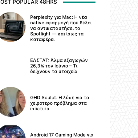
OST POPULAR 48HRS
Perplexity για Mac: Η νέα
native εφαρμογή που θέλει
να αντικαταστήσει το
Spotlight — και ίσως τα
καταφέρει
ΕΛΣΤΑΤ: Άλμα εξαγωγών
26,3% τον Ιούνιο – Τι
δείχνουν τα στοιχεία
GHD Sculpt: Η λύση για το
χειρότερο πρόβλημα στα
ισiωτικά
Android 17 Gaming Mode για