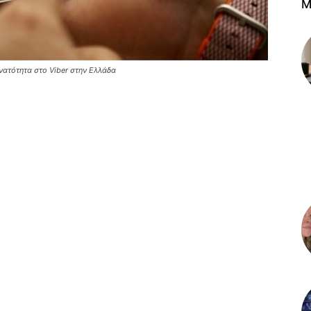
M
νατότητα στο Viber στην Ελλάδα