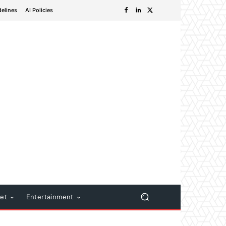
delines
AI Policies
net
Entertainment