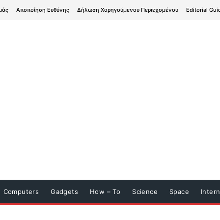
μάς
Αποποίηση Ευθύνης
Δήλωση Χορηγούμενου Περιεχομένου
Editorial Gui
Computers
Gadgets
How – To
Science
Space
Inter