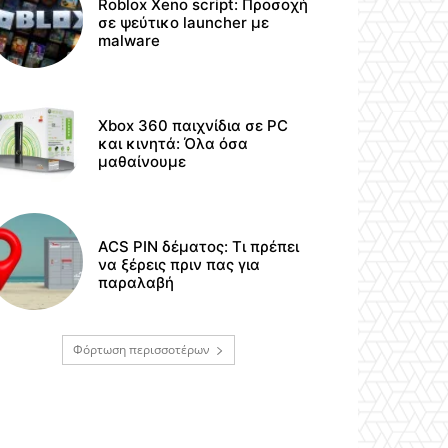
Roblox Xeno script: Προσοχή
σε ψεύτικο launcher με
malware
Xbox 360 παιχνίδια σε PC
και κινητά: Όλα όσα
μαθαίνουμε
ACS PIN δέματος: Τι πρέπει
να ξέρεις πριν πας για
παραλαβή
Φόρτωση περισσοτέρων