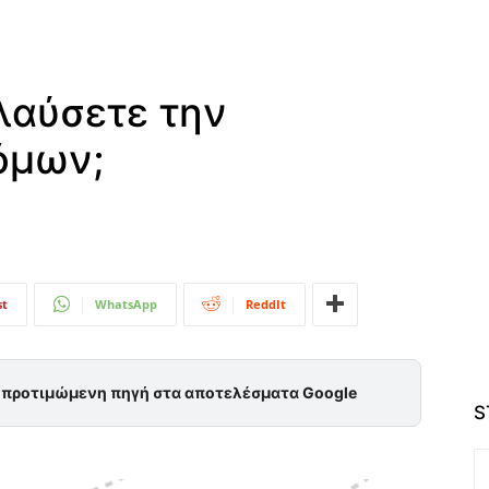
λαύσετε την
όμων;
st
WhatsApp
ReddIt
ς προτιμώμενη πηγή στα αποτελέσματα Google
S