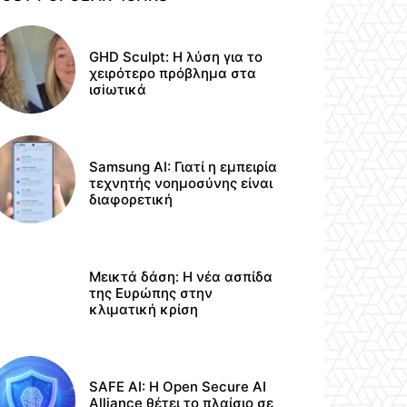
GHD Sculpt: Η λύση για το
χειρότερο πρόβλημα στα
ισiωτικά
Samsung AI: Γιατί η εμπειρία
τεχνητής νοημοσύνης είναι
διαφορετική
Μεικτά δάση: Η νέα ασπίδα
της Ευρώπης στην
κλιματική κρίση
SAFE AI: Η Open Secure AI
Alliance θέτει το πλαίσιο σε