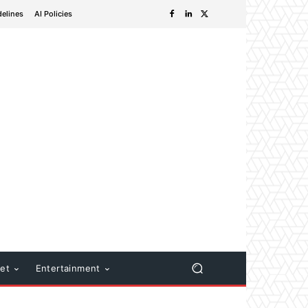
delines
AI Policies
net
Entertainment