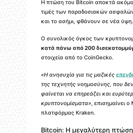
Η πτώση του Bitcoin αποκτά ακόμα
τιμές των παραδοσιακών ασφαλών
και το ασήμι, φθάνουν σε νέα ύψη
Ο συνολικός όγκος των κρυπτονο
κατά πάνω από 200 δισεκατομμύ
στοιχεία από το CoinGecko.
«Η ανησυχία για τις μαζικές
επενδ
της τεχνητής νοημοσύνης, που δεν
φαίνεται να επηρεάζει και ευρύτε
κρυπτονομίσματα»
, επισημαίνει ο
πλατφόρμας Kraken.
Bitcoin: Η μεγαλύτερη πτώση