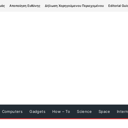
μάς
Αποποίηση Ευθύνης
Δήλωση Χορηγούμενου Περιεχομένου
Editorial Gui
Computers
Gadgets
How – To
Science
Space
Inter