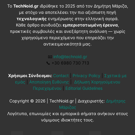
Το
TechNoid.gr
ιδρύθηκε το 2025 από τον Δημήτρη Μάριζα,
με στόχο να αποτελέσει την πιο αξιόπιστη πηγή
τεχνολογικής
ενημέρωσης στην ελληνική αγορά.
Κάθε άρθρο συνδυάζει
εμπεριστατωμένη έρευνα
,
πρακτικές συμβουλές και ανεξάρτητη ανάλυση — χωρίς
χορηγούμενο περιεχόμενο που επηρεάζει την
αντικειμενικότητά μας.
📧
info@technoid.gr
📞
+30 6980 730 713
Χρήσιμοι Σύνδεσμοι:
Contact
|
Privacy Policy
|
Σχετικά με
εμάς
|
Αποποίηση Ευθύνης
|
Δήλωση Χορηγούμενου
Περιεχομένου
|
Editorial Guidelines
Copyright © 2026 | TechNoid.gr | Διαχειριστής:
Δημήτρης
Μάριζας
Λογότυπα, επωνυμίες και εμπορικά σήματα ανήκουν στους
νόμιμους ιδιοκτήτες τους.