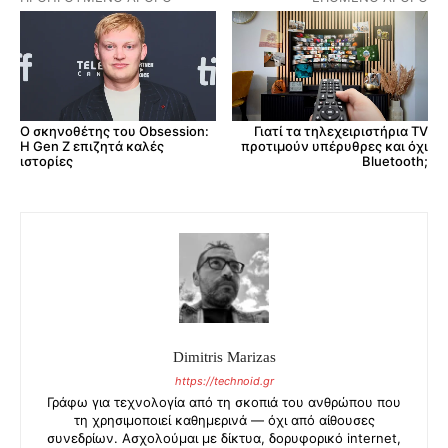
Γιατί τα τηλεχειριστήρια TV
Ο σκηνοθέτης του Obsession:
προτιμούν υπέρυθρες και όχι
Η Gen Z επιζητά καλές
Bluetooth;
ιστορίες
Dimitris Marizas
https://technoid.gr
Γράφω για τεχνολογία από τη σκοπιά του ανθρώπου που
τη χρησιμοποιεί καθημερινά — όχι από αίθουσες
συνεδρίων. Ασχολούμαι με δίκτυα, δορυφορικό internet,