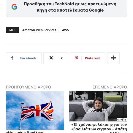
Προσθήκη του TechNoid.gr ως προτιμώμενη
πηγή στα αποτελέσματα Google
TAGS
Amazon Web Services
AWS
Facebook
X
Pinterest
ΠΡΟΗΓΟΎΜΕΝΟ ΆΡΘΡΟ
ΕΠΌΜΕΝΟ ΆΡΘΡΟ
«15 χρόνια φυλάκισης για τον
«βασιλιά των crypto» – Απάτη
«Ηνωμένο Βασίλειο: