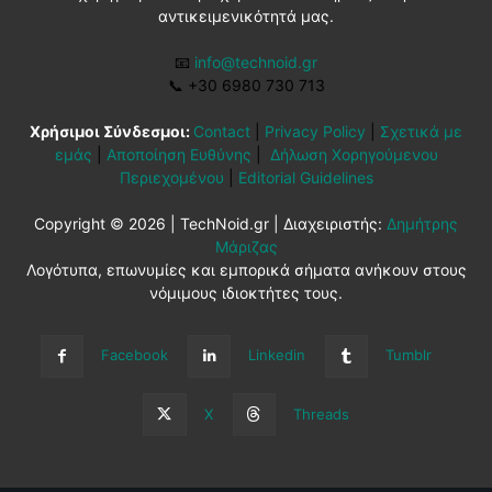
αντικειμενικότητά μας.
📧
info@technoid.gr
📞
+30 6980 730 713
Χρήσιμοι Σύνδεσμοι:
Contact
|
Privacy Policy
|
Σχετικά με
εμάς
|
Αποποίηση Ευθύνης
|
Δήλωση Χορηγούμενου
Περιεχομένου
|
Editorial Guidelines
Copyright © 2026 | TechNoid.gr | Διαχειριστής:
Δημήτρης
Μάριζας
Λογότυπα, επωνυμίες και εμπορικά σήματα ανήκουν στους
νόμιμους ιδιοκτήτες τους.
Facebook
Linkedin
Tumblr
X
Threads