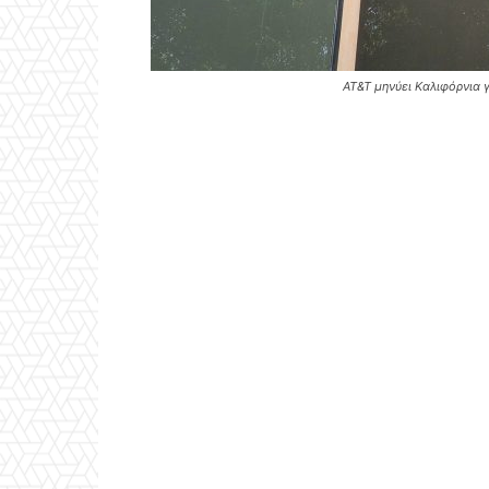
AT&T μηνύει Καλιφόρνια γ