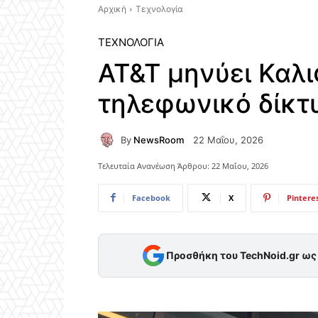
Αρχική
Τεχνολογία
ΤΕΧΝΟΛΟΓΊΑ
AT&T μηνύει Καλι
τηλεφωνικό δίκτυ
By
NewsRoom
22 Μαΐου, 2026
Τελευταία Ανανέωση Άρθρου:
22 Μαΐου, 2026
Facebook
X
Pintere
Προσθήκη του TechNoid.gr ω