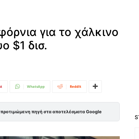
φόρνια για το χάλκινο
ο $1 δισ.
st
WhatsApp
ReddIt
ς προτιμώμενη πηγή στα αποτελέσματα Google
S