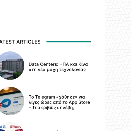
ATEST ARTICLES
Data Centers: ΗΠΑ και Κίνα
στη νέα μάχη τεχνολογίας
Το Telegram «χάθηκε» για
λίγες ώρες από το App Store
– Τι ακριβώς σηνέβη;