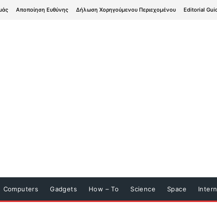
μάς
Αποποίηση Ευθύνης
Δήλωση Χορηγούμενου Περιεχομένου
Editorial Gui
Computers
Gadgets
How – To
Science
Space
Inter