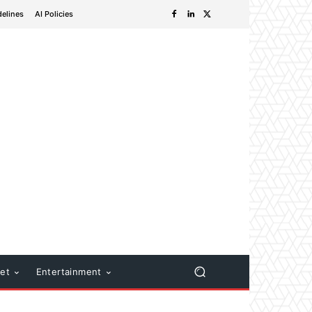
delines
AI Policies
net
Entertainment