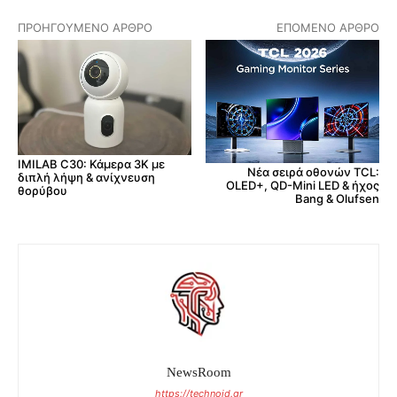
ΠΡΟΗΓΟΎΜΕΝΟ ΆΡΘΡΟ
ΕΠΌΜΕΝΟ ΆΡΘΡΟ
IMILAB C30: Κάμερα 3K με
Νέα σειρά οθονών TCL:
διπλή λήψη & ανίχνευση
OLED+, QD-Mini LED & ήχος
θορύβου
Bang & Olufsen
NewsRoom
https://technoid.gr