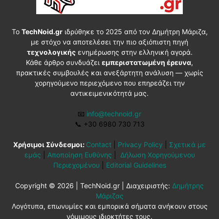
Το
TechNoid.gr
ιδρύθηκε το 2025 από τον Δημήτρη Μάριζα,
με στόχο να αποτελέσει την πιο αξιόπιστη πηγή
τεχνολογικής
ενημέρωσης στην ελληνική αγορά.
Κάθε άρθρο συνδυάζει
εμπεριστατωμένη έρευνα
,
πρακτικές συμβουλές και ανεξάρτητη ανάλυση — χωρίς
χορηγούμενο περιεχόμενο που επηρεάζει την
αντικειμενικότητά μας.
📧
info@technoid.gr
📞
+30 6980 730 713
Χρήσιμοι Σύνδεσμοι:
Contact
|
Privacy Policy
|
Σχετικά με
εμάς
|
Αποποίηση Ευθύνης
|
Δήλωση Χορηγούμενου
Περιεχομένου
|
Editorial Guidelines
Copyright © 2026 | TechNoid.gr | Διαχειριστής:
Δημήτρης
Μάριζας
Λογότυπα, επωνυμίες και εμπορικά σήματα ανήκουν στους
νόμιμους ιδιοκτήτες τους.