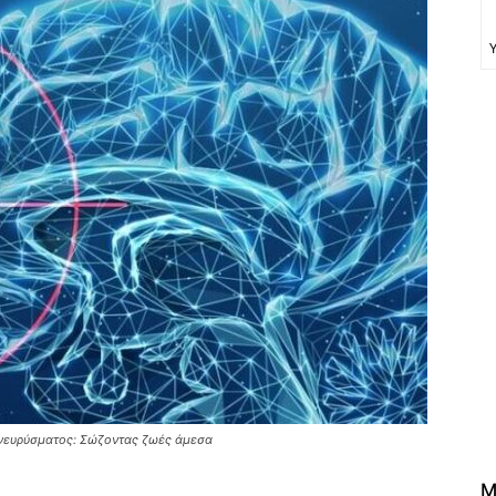
ανευρύσματος: Σώζοντας ζωές άμεσα
M