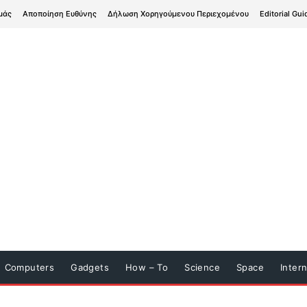
μάς
Αποποίηση Ευθύνης
Δήλωση Χορηγούμενου Περιεχομένου
Editorial Gui
Computers
Gadgets
How – To
Science
Space
Inter