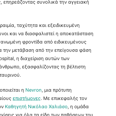
ς, επηρεάζοντας συνολικά την αγγειακή
αιμία, ταχύτητα και εξειδικευμένη
υνοι και να διασφαλιστεί η αποκατάσταση
ργανωμένη φροντίδα από ειδικευμένους
ια την μετάβαση από την επείγουσα φάση
spital, η διαχείριση αυτών των
 άνθρωπο, εξασφαλίζοντας τη βέλτιστη
ταυρινού.
οποιείται η
Nevron
, μια πρότυπη
αίους
επιστήμονες
. Με επικεφαλής τον
ον
Καθηγητή Νικόλαο Χαλιάσο
, η ομάδα
γίσεις για όλα τα είδη των παθήσεων του