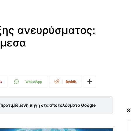
ξης ανευρύσματος:
άμεσα
st
WhatsApp
ReddIt
ς προτιμώμενη πηγή στα αποτελέσματα Google
S