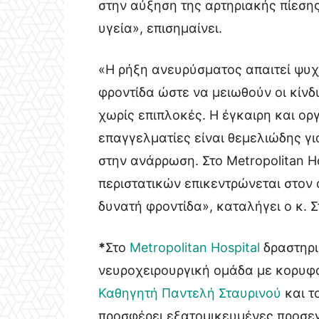
στην αύξηση της αρτηριακής πίεση
υγεία», επισημαίνει.
«Η ρήξη ανευρύσματος απαιτεί ψυχρ
φροντίδα ώστε να μειωθούν οι κίνδ
χωρίς επιπλοκές. Η έγκαιρη και ο
επαγγελματίες είναι θεμελιώδης γ
στην ανάρρωση. Στο Metropolitan Ho
περιστατικών επικεντρώνεται στον
δυνατή φροντίδα», καταλήγει ο κ. Σ
*
Στο
Metropolitan Hospital
δραστηρι
νευροχειρουργική ομάδα με κορυφ
Καθηγητή Παντελή Σταυρινού
και τ
προσφέρει εξατομικευμένες προσεγ