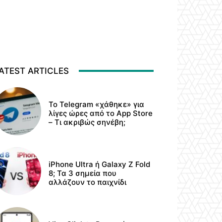
ATEST ARTICLES
Το Telegram «χάθηκε» για
λίγες ώρες από το App Store
– Τι ακριβώς σηνέβη;
iPhone Ultra ή Galaxy Z Fold
8; Τα 3 σημεία που
αλλάζουν το παιχνίδι