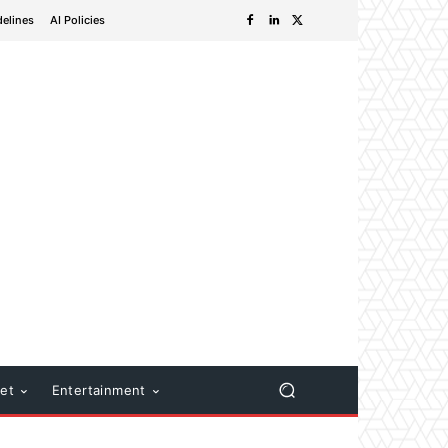
delines
AI Policies
net
Entertainment