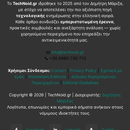
Το
TechNoid.gr
ιδρύθηκε το 2025 από τον Δημήτρη Μάριζα,
με στόχο να αποτελέσει την πιο αξιόπιστη πηγή
τεχνολογικής
ενημέρωσης στην ελληνική αγορά.
Κάθε άρθρο συνδυάζει
εμπεριστατωμένη έρευνα
,
πρακτικές συμβουλές και ανεξάρτητη ανάλυση — χωρίς
χορηγούμενο περιεχόμενο που επηρεάζει την
αντικειμενικότητά μας.
📧
info@technoid.gr
📞
+30 6980 730 713
Χρήσιμοι Σύνδεσμοι:
Contact
|
Privacy Policy
|
Σχετικά με
εμάς
|
Αποποίηση Ευθύνης
|
Δήλωση Χορηγούμενου
Περιεχομένου
|
Editorial Guidelines
Copyright © 2026 | TechNoid.gr | Διαχειριστής:
Δημήτρης
Μάριζας
Λογότυπα, επωνυμίες και εμπορικά σήματα ανήκουν στους
νόμιμους ιδιοκτήτες τους.
Facebook
Linkedin
Tumblr