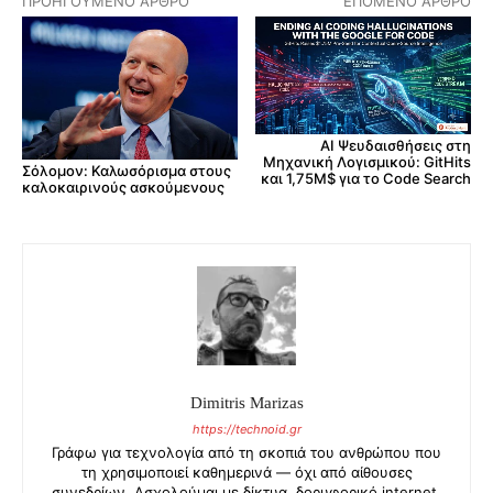
ΠΡΟΗΓΟΎΜΕΝΟ ΆΡΘΡΟ
ΕΠΌΜΕΝΟ ΆΡΘΡΟ
AI Ψευδαισθήσεις στη
Μηχανική Λογισμικού: GitHits
Σόλομον: Καλωσόρισμα στους
και 1,75M$ για το Code Search
καλοκαιρινούς ασκούμενους
Dimitris Marizas
https://technoid.gr
Γράφω για τεχνολογία από τη σκοπιά του ανθρώπου που
τη χρησιμοποιεί καθημερινά — όχι από αίθουσες
συνεδρίων. Ασχολούμαι με δίκτυα, δορυφορικό internet,