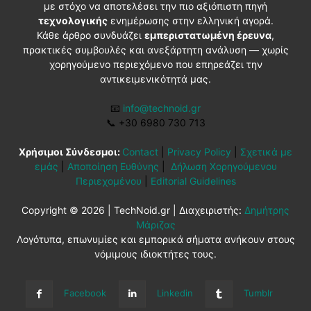
με στόχο να αποτελέσει την πιο αξιόπιστη πηγή
τεχνολογικής
ενημέρωσης στην ελληνική αγορά.
Κάθε άρθρο συνδυάζει
εμπεριστατωμένη έρευνα
,
πρακτικές συμβουλές και ανεξάρτητη ανάλυση — χωρίς
χορηγούμενο περιεχόμενο που επηρεάζει την
αντικειμενικότητά μας.
📧
info@technoid.gr
📞
+30 6980 730 713
Χρήσιμοι Σύνδεσμοι:
Contact
|
Privacy Policy
|
Σχετικά με
εμάς
|
Αποποίηση Ευθύνης
|
Δήλωση Χορηγούμενου
Περιεχομένου
|
Editorial Guidelines
Copyright © 2026 | TechNoid.gr | Διαχειριστής:
Δημήτρης
Μάριζας
Λογότυπα, επωνυμίες και εμπορικά σήματα ανήκουν στους
νόμιμους ιδιοκτήτες τους.
Facebook
Linkedin
Tumblr