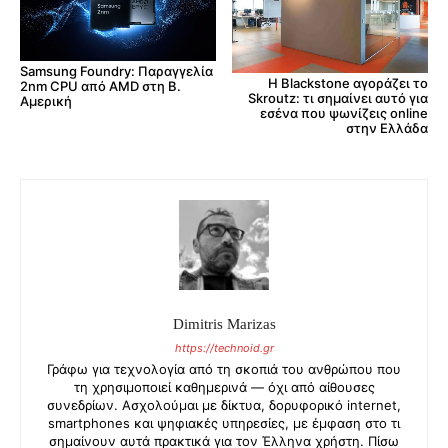
Samsung Foundry: Παραγγελία
Η Blackstone αγοράζει το
2nm CPU από AMD στη Β.
Skroutz: τι σημαίνει αυτό για
Αμερική
εσένα που ψωνίζεις online
στην Ελλάδα
Dimitris Marizas
https://technoid.gr
Γράφω για τεχνολογία από τη σκοπιά του ανθρώπου που
τη χρησιμοποιεί καθημερινά — όχι από αίθουσες
συνεδρίων. Ασχολούμαι με δίκτυα, δορυφορικό internet,
smartphones και ψηφιακές υπηρεσίες, με έμφαση στο τι
σημαίνουν αυτά πρακτικά για τον Έλληνα χρήστη. Πίσω