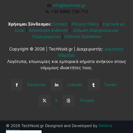
📧
info@technoid.gr
📞
+30 6980 730 713
Χρήσιμοι Σύνδεσμοι:
Contact
|
Privacy Policy
|
Σχετικά με
εμάς
|
Αποποίηση Ευθύνης
|
Δήλωση Χορηγούμενου
Περιεχομένου
|
Editorial Guidelines
Copyright © 2026 | TechNoid.gr | Διαχειριστής:
Δημήτρης
Μάριζας
Λογότυπα, επωνυμίες και εμπορικά σήματα ανήκουν στους
νόμιμους ιδιοκτήτες τους.
Facebook
Linkedin
Tumblr
X
Threads
© 2026 TechNoid.gr Designed and Developed by
Dimitris
Marizas
.