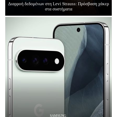
Διαρροή δεδομένων στη Levi Strauss: Πρόσβαση χάκερ
στα συστήματα
SAMSUNG