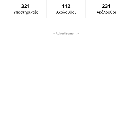
321
112
231
Υποστηρικτές
Ακόλουθοι
Ακόλουθοι
- Advertisement -