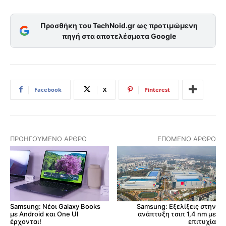
Προσθήκη του TechNoid.gr ως προτιμώμενη
πηγή στα αποτελέσματα Google
Facebook
X
Pinterest
ΠΡΟΗΓΟΎΜΕΝΟ ΆΡΘΡΟ
ΕΠΌΜΕΝΟ ΆΡΘΡΟ
Samsung: Νέοι Galaxy Books
Samsung: Εξελίξεις στην
με Android και One UI
ανάπτυξη τσιπ 1,4 nm με
έρχονται!
επιτυχία