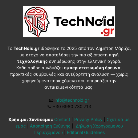
Το
TechNoid.gr
ιδρύθηκε το 2025 από τον Δημήτρη Μάριζα,
με στόχο να αποτελέσει την πιο αξιόπιστη πηγή
τεχνολογικής
ενημέρωσης στην ελληνική αγορά.
Κάθε άρθρο συνδυάζει
εμπεριστατωμένη έρευνα
,
πρακτικές συμβουλές και ανεξάρτητη ανάλυση — χωρίς
χορηγούμενο περιεχόμενο που επηρεάζει την
αντικειμενικότητά μας.
📧
info@technoid.gr
📞
+30 6980 730 713
Χρήσιμοι Σύνδεσμοι:
Contact
|
Privacy Policy
|
Σχετικά με
εμάς
|
Αποποίηση Ευθύνης
|
Δήλωση Χορηγούμενου
Περιεχομένου
|
Editorial Guidelines