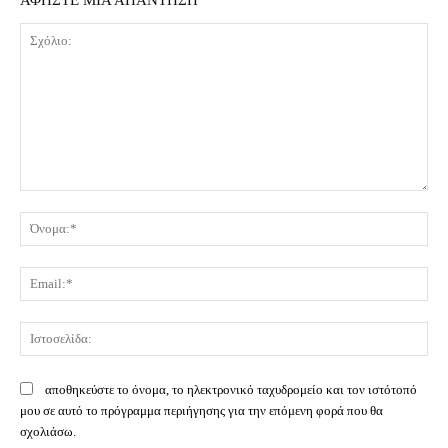
Σχόλιο:
Όν
Ema
Ισ
αποθηκεύστε το όνομα, το ηλεκτρονικό ταχυδρομείο και τον ιστότοπό
μου σε αυτό το πρόγραμμα περιήγησης για την επόμενη φορά που θα
σχολιάσω.