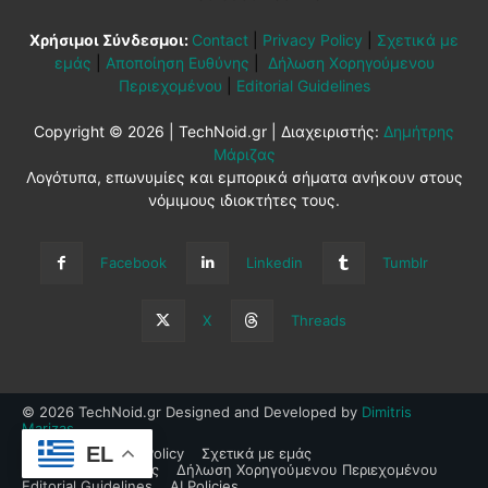
Χρήσιμοι Σύνδεσμοι:
Contact
|
Privacy Policy
|
Σχετικά με
εμάς
|
Αποποίηση Ευθύνης
|
Δήλωση Χορηγούμενου
Περιεχομένου
|
Editorial Guidelines
Copyright © 2026 | TechNoid.gr | Διαχειριστής:
Δημήτρης
Μάριζας
Λογότυπα, επωνυμίες και εμπορικά σήματα ανήκουν στους
νόμιμους ιδιοκτήτες τους.
Facebook
Linkedin
Tumblr
X
Threads
© 2026 TechNoid.gr Designed and Developed by
Dimitris
Marizas
.
EL
Contact
Privacy Policy
Σχετικά με εμάς
Αποποίηση Ευθύνης
Δήλωση Χορηγούμενου Περιεχομένου
Editorial Guidelines
AI Policies