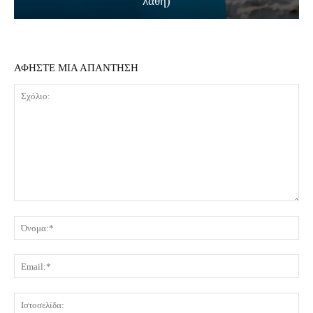
λάθη)
ΑΦΗΣΤΕ ΜΙΑ ΑΠΑΝΤΗΣΗ
Σχόλιο:
Όν
Ema
Ισ