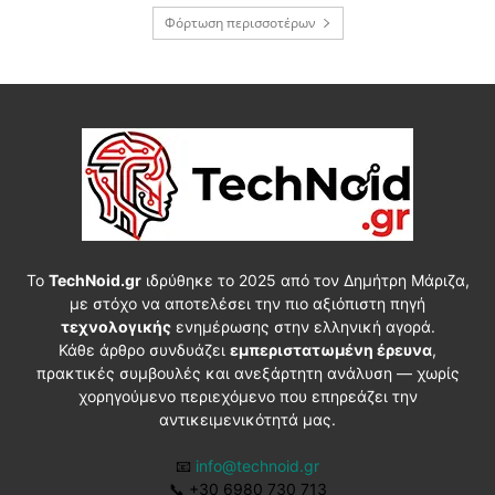
Φόρτωση περισσοτέρων
Το
TechNoid.gr
ιδρύθηκε το 2025 από τον Δημήτρη Μάριζα,
με στόχο να αποτελέσει την πιο αξιόπιστη πηγή
τεχνολογικής
ενημέρωσης στην ελληνική αγορά.
Κάθε άρθρο συνδυάζει
εμπεριστατωμένη έρευνα
,
πρακτικές συμβουλές και ανεξάρτητη ανάλυση — χωρίς
χορηγούμενο περιεχόμενο που επηρεάζει την
αντικειμενικότητά μας.
📧
info@technoid.gr
📞
+30 6980 730 713