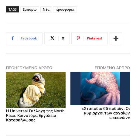
TAGS
Εμπόριο
Νέα
προσφορές
Facebook
X
Pinterest
ΠΡΟΗΓΟΎΜΕΝΟ ΆΡΘΡΟ
ΕΠΌΜΕΝΟ ΆΡΘΡΟ
«Χταπόδια 65 ποδιών: Οι
Η Universal Συλλογή της North
κυρίαρχοι των αρχαίων
Face: Καινοτόμα Εργαλεία
ωκεανών»
Κατασκήνωσης