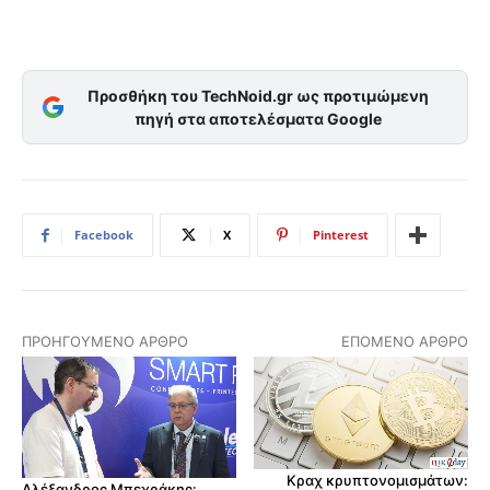
Προσθήκη του TechNoid.gr ως προτιμώμενη
πηγή στα αποτελέσματα Google
Facebook
X
Pinterest
ΠΡΟΗΓΟΎΜΕΝΟ ΆΡΘΡΟ
ΕΠΌΜΕΝΟ ΆΡΘΡΟ
Κραχ κρυπτονομισμάτων:
Αλέξανδρος Μπεχράκης: