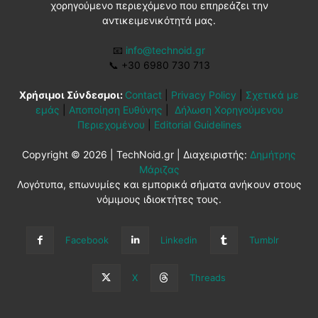
χορηγούμενο περιεχόμενο που επηρεάζει την
αντικειμενικότητά μας.
📧
info@technoid.gr
📞
+30 6980 730 713
Χρήσιμοι Σύνδεσμοι:
Contact
|
Privacy Policy
|
Σχετικά με
εμάς
|
Αποποίηση Ευθύνης
|
Δήλωση Χορηγούμενου
Περιεχομένου
|
Editorial Guidelines
Copyright © 2026 | TechNoid.gr | Διαχειριστής:
Δημήτρης
Μάριζας
Λογότυπα, επωνυμίες και εμπορικά σήματα ανήκουν στους
νόμιμους ιδιοκτήτες τους.
Facebook
Linkedin
Tumblr
X
Threads