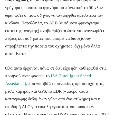
γρήγορα σε απότομο φρενάρισμα πάνω από τα 50 χλμ./
ώρα, ώστε ο πίσω οδηγός να αντιληφθεί αμεσότερα τον
κίνδυνο. Παράλληλα, το AEB (αυτόματο φρενάρισμα
έκτακτης ανάγκης) αναβαθμίζεται ώστε να αναγνωρίζει
πεζούς και ποδηλάτες που μπορεί να διασχίσουν
απρόβλεπτα την πορεία του οχήματος, όχι μόνο άλλα
αυτοκίνητα.
Όλα αυτά έρχονται πάνω σε ό,τι είχε ήδη καθιερωθεί στις
προηγούμενες φάσεις: το
ISA (Intelligent Speed
Assistance)
, που «διαβάζει» πινακίδες ορίου ταχύτητας
μέσω κάμερας και GPS, το EDR («μαύρο κουτί»
καταγραφής δεδομένων γύρω από ένα ατύχημα) και η
υποδομή ALC για εύκολη εγκατάσταση συσκευών
αλκοτέστ. Η πρώτη φάση του GSR2 εφαρμόστηκε το 2022