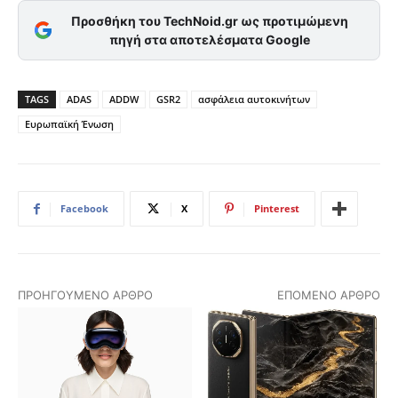
Προσθήκη του TechNoid.gr ως προτιμώμενη
πηγή στα αποτελέσματα Google
TAGS
ADAS
ADDW
GSR2
ασφάλεια αυτοκινήτων
Ευρωπαϊκή Ένωση
Facebook
X
Pinterest
ΠΡΟΗΓΟΎΜΕΝΟ ΆΡΘΡΟ
ΕΠΌΜΕΝΟ ΆΡΘΡΟ