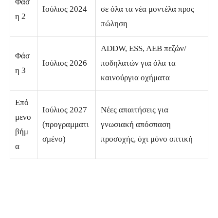
Φάσ
Ιούλιος 2024
σε όλα τα νέα μοντέλα προς
η 2
πώληση
ADDW, ESS, AEB πεζών/
Φάσ
Ιούλιος 2026
ποδηλατών για όλα τα
η 3
καινούργια οχήματα
Επό
Ιούλιος 2027
Νέες απαιτήσεις για
μενο
(προγραμματι
γνωσιακή απόσπαση
βήμ
σμένο)
προσοχής, όχι μόνο οπτική
α