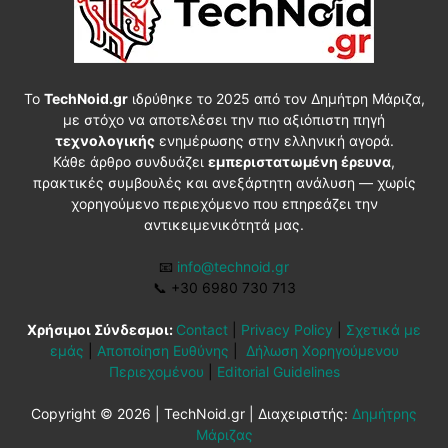
Το
TechNoid.gr
ιδρύθηκε το 2025 από τον Δημήτρη Μάριζα,
με στόχο να αποτελέσει την πιο αξιόπιστη πηγή
τεχνολογικής
ενημέρωσης στην ελληνική αγορά.
Κάθε άρθρο συνδυάζει
εμπεριστατωμένη έρευνα
,
πρακτικές συμβουλές και ανεξάρτητη ανάλυση — χωρίς
χορηγούμενο περιεχόμενο που επηρεάζει την
αντικειμενικότητά μας.
📧
info@technoid.gr
📞
+30 6980 730 713
Χρήσιμοι Σύνδεσμοι:
Contact
|
Privacy Policy
|
Σχετικά με
εμάς
|
Αποποίηση Ευθύνης
|
Δήλωση Χορηγούμενου
Περιεχομένου
|
Editorial Guidelines
Copyright © 2026 | TechNoid.gr | Διαχειριστής:
Δημήτρης
Μάριζας