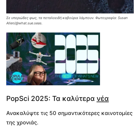
Σε υπεριώδες φως, τα πεταλοειδή καβούρια λάμπουν.
Φωτογραφία: Susan
Allen/@what.sue.seas.
PopSci 2025: Τα καλύτερα
νέα
Ανακαλύψτε τις 50 σημαντικότερες καινοτομίες
της χρονιάς.