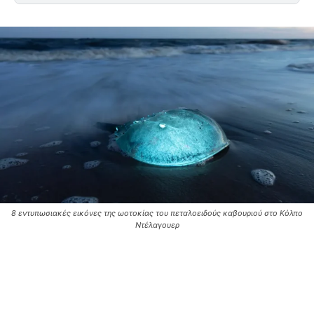
8 εντυπωσιακές εικόνες της ωοτοκίας του πεταλοειδούς καβουριού στο Κόλπο
Ντέλαγουερ