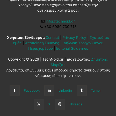
χορηγούμενο περιεχόμενο που επηρεάζει την
αντικειμενικότητά μας.
📧
info@technoid.gr
📞
+30 6980 730 713
Χρήσιμοι Σύνδεσμοι:
Contact
|
Privacy Policy
|
Σχετικά με
εμάς
|
Αποποίηση Ευθύνης
|
Δήλωση Χορηγούμενου
Περιεχομένου
|
Editorial Guidelines
Copyright © 2026 | TechNoid.gr | Διαχειριστής:
Δημήτρης
Μάριζας
Λογότυπα, επωνυμίες και εμπορικά σήματα ανήκουν στους
νόμιμους ιδιοκτήτες τους.
Facebook
Linkedin
Tumblr
X
Threads