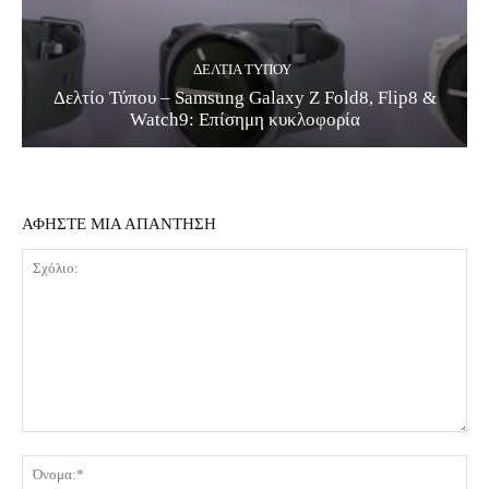
ΔΕΛΤΊΑ ΤΎΠΟΥ
Δελτίο Τύπου – Samsung Galaxy Z Fold8, Flip8 &
Watch9: Επίσημη κυκλοφορία
ΑΦΗΣΤΕ ΜΙΑ ΑΠΑΝΤΗΣΗ
Σχόλιο:
Όν