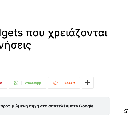
gets που χρειάζονται
νήσεις
st
WhatsApp
ReddIt
ς προτιμώμενη πηγή στα αποτελέσματα Google
S