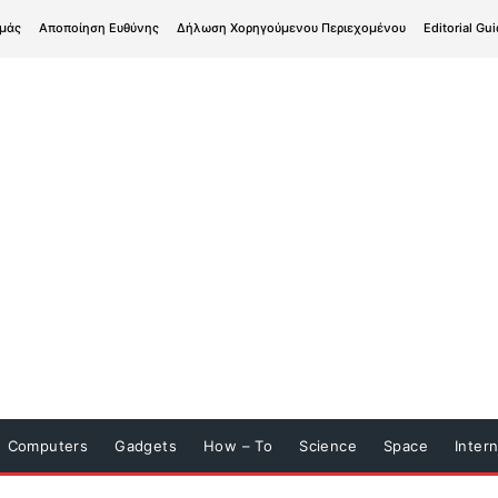
εμάς
Αποποίηση Ευθύνης
Δήλωση Χορηγούμενου Περιεχομένου
Editorial Gui
Computers
Gadgets
How – To
Science
Space
Inter