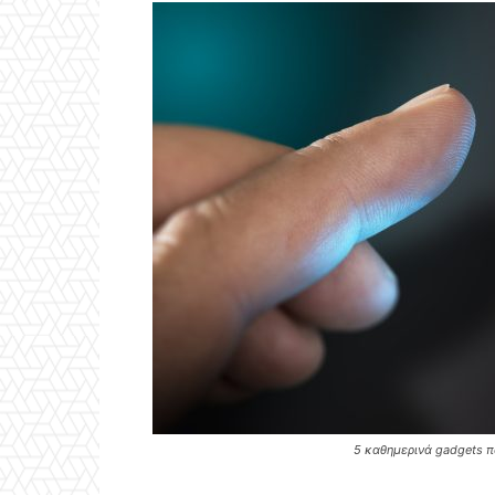
5 καθημερινά gadgets π