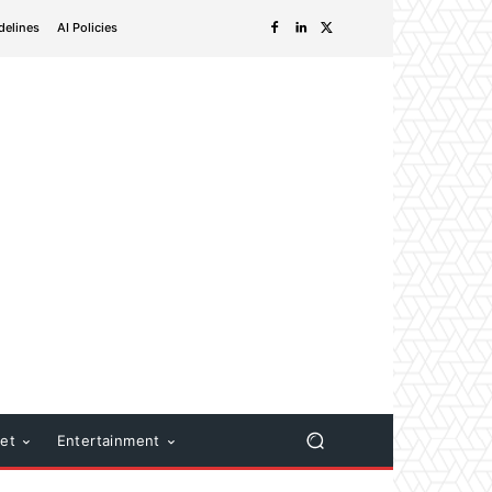
delines
AI Policies
net
Entertainment