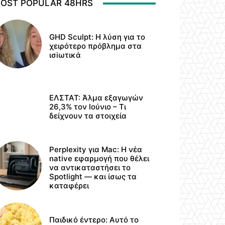
OST POPULAR 48HRS
GHD Sculpt: Η λύση για το
χειρότερο πρόβλημα στα
ισiωτικά
ΕΛΣΤΑΤ: Άλμα εξαγωγών
26,3% τον Ιούνιο – Τι
δείχνουν τα στοιχεία
Perplexity για Mac: Η νέα
native εφαρμογή που θέλει
να αντικαταστήσει το
Spotlight — και ίσως τα
καταφέρει
Παιδικό έντερο: Αυτό το