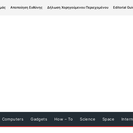
εμάς
Αποποίηση Ευθύνης
Δήλωση Χορηγούμενου Περιεχομένου
Editorial Gui
Computers
Gadgets
How – To
Science
Space
Inter