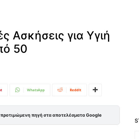
ς Ασκήσεις για Υγιή
πό 50
st
WhatsApp
ReddIt
ς προτιμώμενη πηγή στα αποτελέσματα Google
S