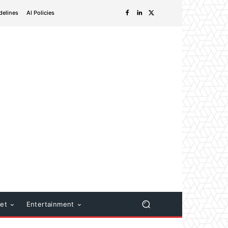
delines
AI Policies
net
Entertainment