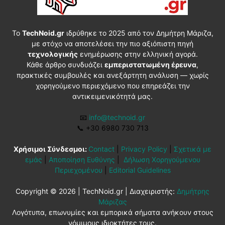
Το
TechNoid.gr
ιδρύθηκε το 2025 από τον Δημήτρη Μάριζα,
με στόχο να αποτελέσει την πιο αξιόπιστη πηγή
τεχνολογικής
ενημέρωσης στην ελληνική αγορά.
Κάθε άρθρο συνδυάζει
εμπεριστατωμένη έρευνα
,
πρακτικές συμβουλές και ανεξάρτητη ανάλυση — χωρίς
χορηγούμενο περιεχόμενο που επηρεάζει την
αντικειμενικότητά μας.
📧
info@technoid.gr
📞
+30 6980 730 713
Χρήσιμοι Σύνδεσμοι:
Contact
|
Privacy Policy
|
Σχετικά με
εμάς
|
Αποποίηση Ευθύνης
|
Δήλωση Χορηγούμενου
Περιεχομένου
|
Editorial Guidelines
Copyright © 2026 | TechNoid.gr | Διαχειριστής:
Δημήτρης
Μάριζας
Λογότυπα, επωνυμίες και εμπορικά σήματα ανήκουν στους
νόμιμους ιδιοκτήτες τους.