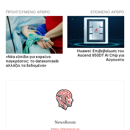
ΠΡΟΗΓΟΎΜΕΝΟ ΆΡΘΡΟ
ΕΠΌΜΕΝΟ ΆΡΘΡΟ
Huawei: Επιβεβαίωση του
Ascend 950DT AI Chip για
«Νέα ελπίδα για καρκίνο
Αύγουστο
παγκρέατος: το daraxonrasib
αλλάζει τα δεδομένα»
NewsRoom
https://technoid.gr