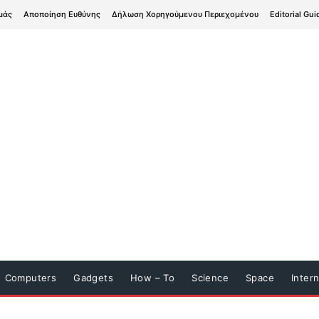
μάς
Αποποίηση Ευθύνης
Δήλωση Χορηγούμενου Περιεχομένου
Editorial Gui
Computers
Gadgets
How – To
Science
Space
Inter