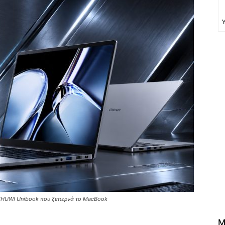
 CHUWI Unibook που ξεπερνά το MacBook
M