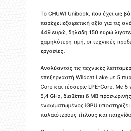
Το CHUWI Unibook, που έχει ως β
παρέχει εξαιρετική αξία για τις α
449 ευρώ, δηλαδή 150 ευρώ λιγότ
χαμηλότερη τιμή, οι τεχνικές προδ
εργασίες.
Αναλύοντας τις τεχνικές λεπτομέρε
επεξεργαστή Wildcat Lake με 5 πυ
Core και τέσσερις LPE-Core. Με 5 
5,4 GHz, διαθέτει 6 MB προσωρινής
ενσωματωμένος iGPU υποστηρίζει β
παλαιότερους τίτλους και παιχνίδι