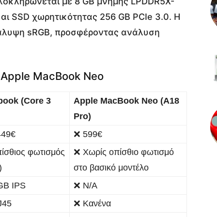
λοκληρώνεται με 8 GB μνήμης LPDDR5X-
και SSD χωρητικότητας 256 GB PCIe 3.0. Η
 κάλυψη sRGB, προσφέροντας ανάλυση
 Apple MacBook Neo
ook (Core 3
Apple MacBook Neo (A18
Pro)
449€
❌ 599€
ίσθιος φωτισμός
❌ Χωρίς οπίσθιο φωτισμό
)
στο βασικό μοντέλο
GB IPS
❌ N/A
J45
❌ Κανένα