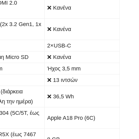
DMI 2.0
❌ Κανένα
2x 3.2 Gen1, 1x
❌ Κανένα
2×USB-C
μη Micro SD
❌ Κανένα
m
Ήχος 3,5 mm
❌ 13 ιντσών
(διάρκεια
❌ 36,5 Wh
λη την ημέρα)
 304 (5C/5T, έως
Apple A18 Pro (6C)
5X (έως 7467