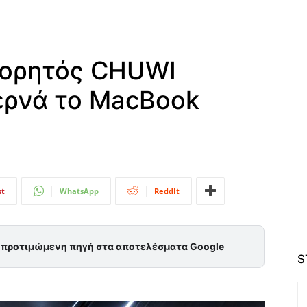
 φορητός CHUWI
ερνά το MacBook
st
WhatsApp
ReddIt
ς προτιμώμενη πηγή στα αποτελέσματα Google
S