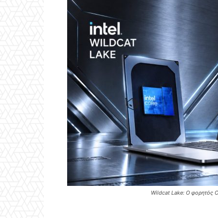
Wildcat Lake: Ο φορητός