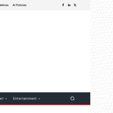
delines
AI Policies
net
Entertainment