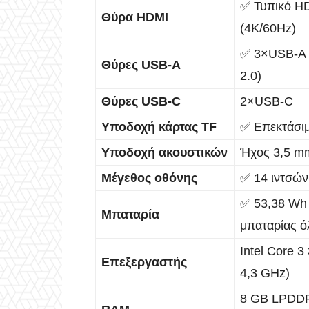
✅ Τυπικό H
Θύρα HDMI
(4K/60Hz)
✅ 3×USB-A (
Θύρες USB-A
2.0)
Θύρες USB-C
2×USB-C
Υποδοχή κάρτας TF
✅ Επεκτάσι
Υποδοχή ακουστικών
Ήχος 3,5 m
Μέγεθος οθόνης
✅ 14 ιντσών
✅ 53,38 Wh 
Μπαταρία
μπαταρίας ό
Intel Core 3
Επεξεργαστής
4,3 GHz)
8 GB LPDDR