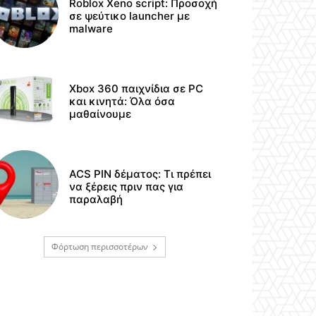
Roblox Xeno script: Προσοχή
σε ψεύτικο launcher με
malware
Xbox 360 παιχνίδια σε PC
και κινητά: Όλα όσα
μαθαίνουμε
ACS PIN δέματος: Τι πρέπει
να ξέρεις πριν πας για
παραλαβή
Φόρτωση περισσοτέρων