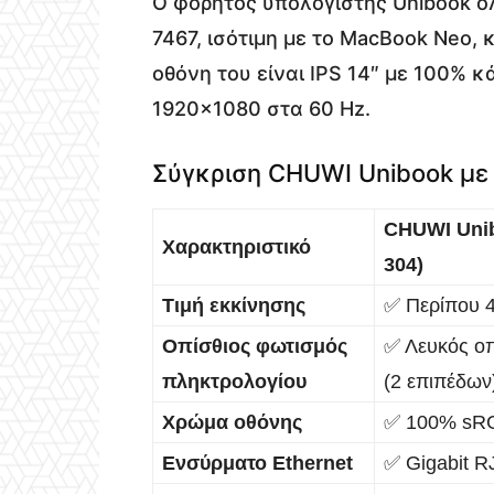
Ο φορητός υπολογιστής Unibook ο
7467, ισότιμη με το MacBook Neo, 
οθόνη του είναι IPS 14″ με 100%
1920×1080 στα 60 Hz.
Σύγκριση CHUWI Unibook με
CHUWI Unib
Χαρακτηριστικό
304)
Τιμή εκκίνησης
✅ Περίπου 
Οπίσθιος φωτισμός
✅ Λευκός οπ
πληκτρολογίου
(2 επιπέδων
Χρώμα οθόνης
✅ 100% sR
Ενσύρματο Ethernet
✅ Gigabit R