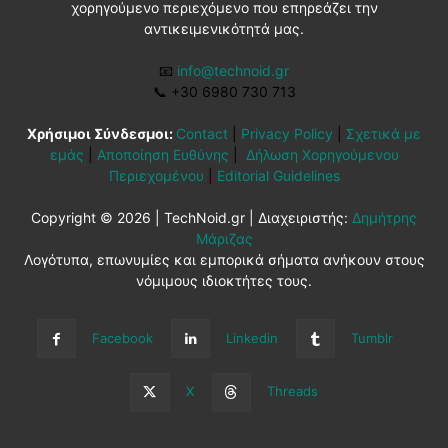
χορηγούμενο περιεχόμενο που επηρεάζει την
αντικειμενικότητά μας.
📧
info@technoid.gr
📞
+30 6980 730 713
Χρήσιμοι Σύνδεσμοι:
Contact
|
Privacy Policy
|
Σχετικά με
εμάς
|
Αποποίηση Ευθύνης
|
Δήλωση Χορηγούμενου
Περιεχομένου
|
Editorial Guidelines
Copyright © 2026 | TechNoid.gr | Διαχειριστής:
Δημήτρης
Μάριζας
Λογότυπα, επωνυμίες και εμπορικά σήματα ανήκουν στους
νόμιμους ιδιοκτήτες τους.
Facebook
Linkedin
Tumblr
X
Threads