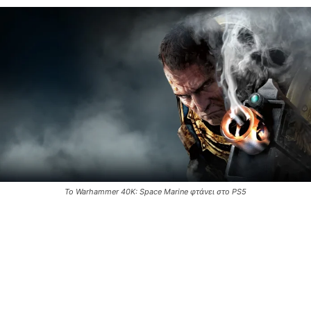
Το Warhammer 40K: Space Marine φτάνει στο PS5