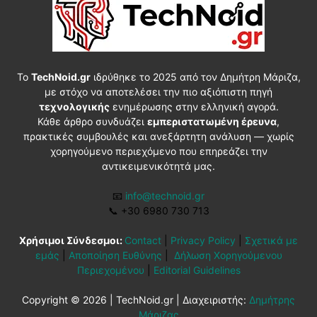
Το
TechNoid.gr
ιδρύθηκε το 2025 από τον Δημήτρη Μάριζα,
με στόχο να αποτελέσει την πιο αξιόπιστη πηγή
τεχνολογικής
ενημέρωσης στην ελληνική αγορά.
Κάθε άρθρο συνδυάζει
εμπεριστατωμένη έρευνα
,
πρακτικές συμβουλές και ανεξάρτητη ανάλυση — χωρίς
χορηγούμενο περιεχόμενο που επηρεάζει την
αντικειμενικότητά μας.
📧
info@technoid.gr
📞
+30 6980 730 713
Χρήσιμοι Σύνδεσμοι:
Contact
|
Privacy Policy
|
Σχετικά με
εμάς
|
Αποποίηση Ευθύνης
|
Δήλωση Χορηγούμενου
Περιεχομένου
|
Editorial Guidelines
Copyright © 2026 | TechNoid.gr | Διαχειριστής:
Δημήτρης
Μάριζας