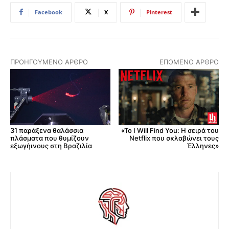
Facebook
X
Pinterest
ΠΡΟΗΓΟΎΜΕΝΟ ΆΡΘΡΟ
ΕΠΌΜΕΝΟ ΆΡΘΡΟ
31 παράξενα θαλάσσια
«To I Will Find You: Η σειρά του
πλάσματα που θυμίζουν
Netflix που σκλαβώνει τους
εξωγήινους στη Βραζιλία
Έλληνες»