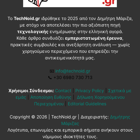
Το
TechNoid.gr
ιδρύθηκε το 2025 από τον Δημήτρη Μάριζα,
με στόχο να αποτελέσει την πιο αξιόπιστη πηγή
τεχνολογικής
ενημέρωσης στην ελληνική αγορά.
Κάθε άρθρο συνδυάζει
εμπεριστατωμένη έρευνα
,
πρακτικές συμβουλές και ανεξάρτητη ανάλυση — χωρίς
χορηγούμενο περιεχόμενο που επηρεάζει την
αντικειμενικότητά μας.
📧
info@technoid.gr
📞
+30 6980 730 713
Χρήσιμοι Σύνδεσμοι:
Contact
|
Privacy Policy
|
Σχετικά με
εμάς
|
Αποποίηση Ευθύνης
|
Δήλωση Χορηγούμενου
Περιεχομένου
|
Editorial Guidelines
Copyright © 2026 | TechNoid.gr | Διαχειριστής:
Δημήτρης
Μάριζας
Λογότυπα, επωνυμίες και εμπορικά σήματα ανήκουν στους
νόμιμους ιδιοκτήτες τους.