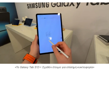
«Το Galaxy Tab S12+: Σχεδόν έτοιμο για επίσημη κυκλοφορία»