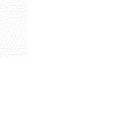
Το
TechNoid.gr
ιδρύ