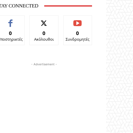
TAY CONNECTED
0
0
0
Υποστηρικτές
Ακόλουθοι
Συνδρομητές
- Advertisement -