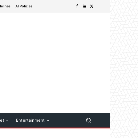
delines
AI Policies
net
Entertainment