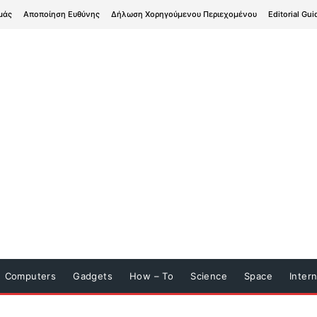
μάς
Αποποίηση Ευθύνης
Δήλωση Χορηγούμενου Περιεχομένου
Editorial Gui
Computers
Gadgets
How – To
Science
Space
Inter