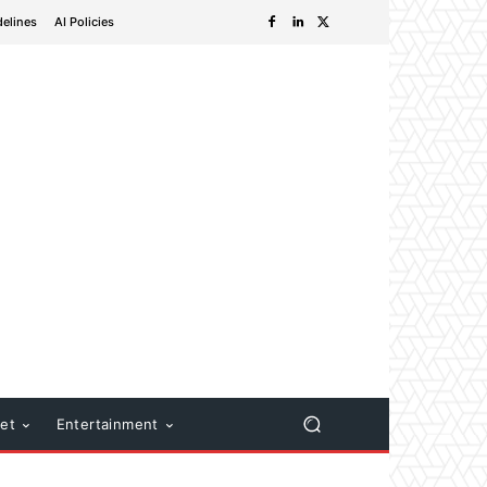
delines
AI Policies
net
Entertainment