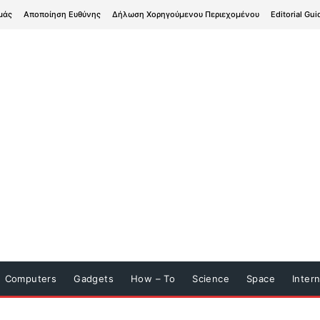
μάς
Αποποίηση Ευθύνης
Δήλωση Χορηγούμενου Περιεχομένου
Editorial Gui
Computers
Gadgets
How – To
Science
Space
Inter