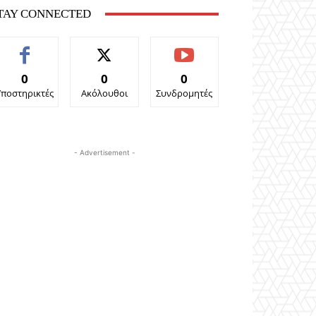
TAY CONNECTED
0
0
0
Υποστηρικτές
Ακόλουθοι
Συνδρομητές
- Advertisement -