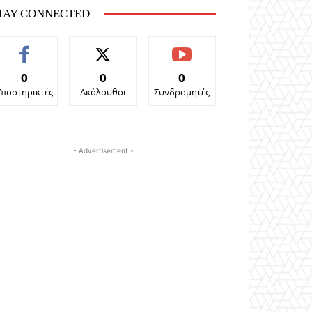
TAY CONNECTED
0
0
0
Υποστηρικτές
Ακόλουθοι
Συνδρομητές
- Advertisement -