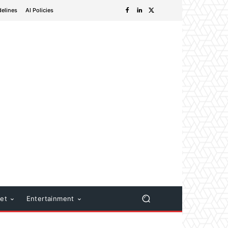
delines
AI Policies
net
Entertainment