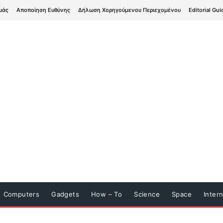
μάς
Αποποίηση Ευθύνης
Δήλωση Χορηγούμενου Περιεχομένου
Editorial Gui
Computers
Gadgets
How – To
Science
Space
Inter