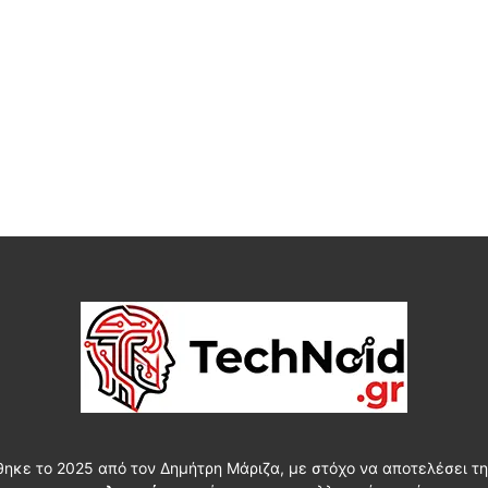
θηκε το 2025 από τον Δημήτρη Μάριζα, με στόχο να αποτελέσει τη