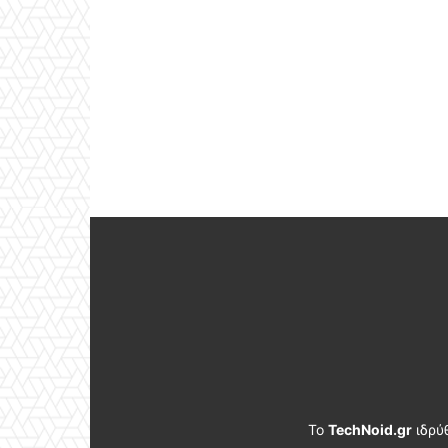
Το
TechNoid.gr
ιδρύ