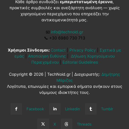
Κάθε άρθρο συνδυάζει
εμπεριστατωμένη έρευνα
,
πρακτικές συμβουλές και ανεξάρτητη ανάλυση — χωρίς
χορηγούμενο περιεχόμενο που επηρεάζει την
αντικειμενικότητά μας.
📧
info@technoid.gr
📞
+30 6980 730 713
Χρήσιμοι Σύνδεσμοι:
Contact
|
Privacy Policy
|
Σχετικά με
εμάς
|
Αποποίηση Ευθύνης
|
Δήλωση Χορηγούμενου
Περιεχομένου
|
Editorial Guidelines
Copyright © 2026 | TechNoid.gr | Διαχειριστής:
Δημήτρης
Μάριζας
Λογότυπα, επωνυμίες και εμπορικά σήματα ανήκουν στους
νόμιμους ιδιοκτήτες τους.
Facebook
Linkedin
Tumblr
X
Threads