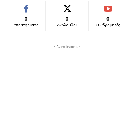
0
0
0
Υποστηρικτές
Ακόλουθοι
Συνδρομητές
- Advertisement -