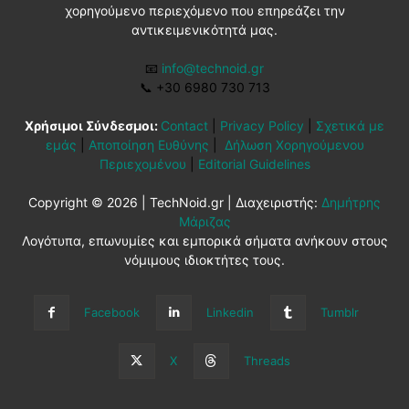
χορηγούμενο περιεχόμενο που επηρεάζει την
αντικειμενικότητά μας.
📧
info@technoid.gr
📞
+30 6980 730 713
Χρήσιμοι Σύνδεσμοι:
Contact
|
Privacy Policy
|
Σχετικά με
εμάς
|
Αποποίηση Ευθύνης
|
Δήλωση Χορηγούμενου
Περιεχομένου
|
Editorial Guidelines
Copyright © 2026 | TechNoid.gr | Διαχειριστής:
Δημήτρης
Μάριζας
Λογότυπα, επωνυμίες και εμπορικά σήματα ανήκουν στους
νόμιμους ιδιοκτήτες τους.
Facebook
Linkedin
Tumblr
X
Threads