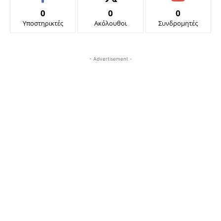
0
0
0
Υποστηρικτές
Ακόλουθοι
Συνδρομητές
- Advertisement -