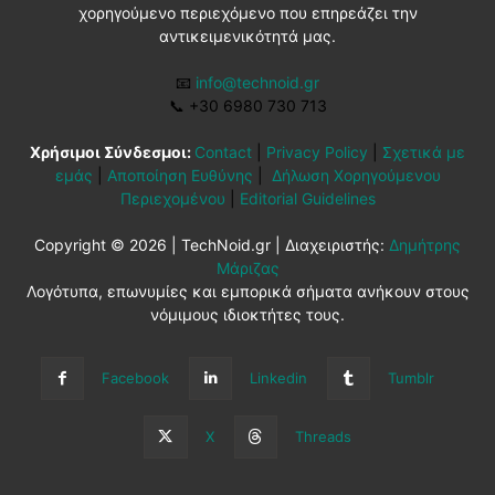
χορηγούμενο περιεχόμενο που επηρεάζει την
αντικειμενικότητά μας.
📧
info@technoid.gr
📞
+30 6980 730 713
Χρήσιμοι Σύνδεσμοι:
Contact
|
Privacy Policy
|
Σχετικά με
εμάς
|
Αποποίηση Ευθύνης
|
Δήλωση Χορηγούμενου
Περιεχομένου
|
Editorial Guidelines
Copyright © 2026 | TechNoid.gr | Διαχειριστής:
Δημήτρης
Μάριζας
Λογότυπα, επωνυμίες και εμπορικά σήματα ανήκουν στους
νόμιμους ιδιοκτήτες τους.
Facebook
Linkedin
Tumblr
X
Threads