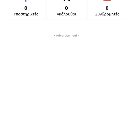
0
0
0
Υποστηρικτές
Ακόλουθοι
Συνδρομητές
- Advertisement -