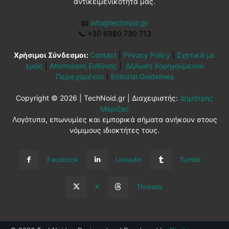
αντικειμενικότητά μας.
📧
info@technoid.gr
📞
+30 6980 730 713
Χρήσιμοι Σύνδεσμοι:
Contact
|
Privacy Policy
|
Σχετικά με
εμάς
|
Αποποίηση Ευθύνης
|
Δήλωση Χορηγούμενου
Περιεχομένου
|
Editorial Guidelines
Copyright © 2026 | TechNoid.gr | Διαχειριστής:
Δημήτρης
Μάριζας
Λογότυπα, επωνυμίες και εμπορικά σήματα ανήκουν στους
νόμιμους ιδιοκτήτες τους.
Facebook
Linkedin
Tumblr
X
Threads