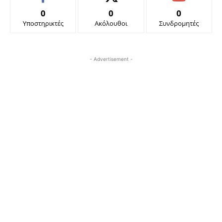
0
0
0
Υποστηρικτές
Ακόλουθοι
Συνδρομητές
- Advertisement -