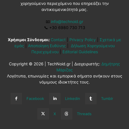
χορηγούμενο περιεχόμενο που επηρεάζει την
αντικειμενικότητά μας.
📧
info@technoid.gr
📞
+30 6980 730 713
Χρήσιμοι Σύνδεσμοι:
Contact
|
Privacy Policy
|
Σχετικά με
εμάς
|
Αποποίηση Ευθύνης
|
Δήλωση Χορηγούμενου
Περιεχομένου
|
Editorial Guidelines
Copyright © 2026 | TechNoid.gr | Διαχειριστής:
Δημήτρης
Μάριζας
Λογότυπα, επωνυμίες και εμπορικά σήματα ανήκουν στους
νόμιμους ιδιοκτήτες τους.
Facebook
Linkedin
Tumblr
X
Threads