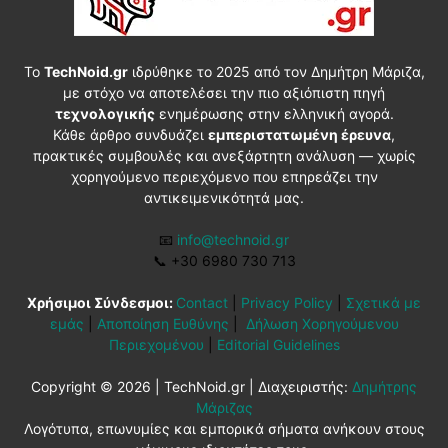
Το
TechNoid.gr
ιδρύθηκε το 2025 από τον Δημήτρη Μάριζα,
με στόχο να αποτελέσει την πιο αξιόπιστη πηγή
τεχνολογικής
ενημέρωσης στην ελληνική αγορά.
Κάθε άρθρο συνδυάζει
εμπεριστατωμένη έρευνα
,
πρακτικές συμβουλές και ανεξάρτητη ανάλυση — χωρίς
χορηγούμενο περιεχόμενο που επηρεάζει την
αντικειμενικότητά μας.
📧
info@technoid.gr
📞
+30 6980 730 713
Χρήσιμοι Σύνδεσμοι:
Contact
|
Privacy Policy
|
Σχετικά με
εμάς
|
Αποποίηση Ευθύνης
|
Δήλωση Χορηγούμενου
Περιεχομένου
|
Editorial Guidelines
Copyright © 2026 | TechNoid.gr | Διαχειριστής:
Δημήτρης
Μάριζας
Λογότυπα, επωνυμίες και εμπορικά σήματα ανήκουν στους