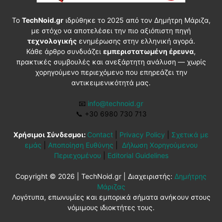
Το
TechNoid.gr
ιδρύθηκε το 2025 από τον Δημήτρη Μάριζα,
με στόχο να αποτελέσει την πιο αξιόπιστη πηγή
τεχνολογικής
ενημέρωσης στην ελληνική αγορά.
Κάθε άρθρο συνδυάζει
εμπεριστατωμένη έρευνα
,
πρακτικές συμβουλές και ανεξάρτητη ανάλυση — χωρίς
χορηγούμενο περιεχόμενο που επηρεάζει την
αντικειμενικότητά μας.
📧
info@technoid.gr
📞
+30 6980 730 713
Χρήσιμοι Σύνδεσμοι:
Contact
|
Privacy Policy
|
Σχετικά με
εμάς
|
Αποποίηση Ευθύνης
|
Δήλωση Χορηγούμενου
Περιεχομένου
|
Editorial Guidelines
Copyright © 2026 | TechNoid.gr | Διαχειριστής:
Δημήτρης
Μάριζας
Λογότυπα, επωνυμίες και εμπορικά σήματα ανήκουν στους
νόμιμους ιδιοκτήτες τους.