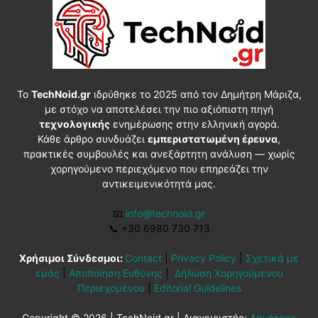
Το
TechNoid.gr
ιδρύθηκε το 2025 από τον Δημήτρη Μάριζα,
με στόχο να αποτελέσει την πιο αξιόπιστη πηγή
τεχνολογικής
ενημέρωσης στην ελληνική αγορά.
Κάθε άρθρο συνδυάζει
εμπεριστατωμένη έρευνα
,
πρακτικές συμβουλές και ανεξάρτητη ανάλυση — χωρίς
χορηγούμενο περιεχόμενο που επηρεάζει την
αντικειμενικότητά μας.
📧
info@technoid.gr
📞
+30 6980 730 713
Χρήσιμοι Σύνδεσμοι:
Contact
|
Privacy Policy
|
Σχετικά με
εμάς
|
Αποποίηση Ευθύνης
|
Δήλωση Χορηγούμενου
Περιεχομένου
|
Editorial Guidelines
Copyright © 2026 | TechNoid.gr | Διαχειριστής:
Δημήτρης