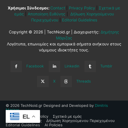
Χρήσιμοι Σύνδεσμοι:
Contact
|
Privacy Policy
|
Σχετικά με
εμάς
|
Αποποίηση Ευθύνης
|
Δήλωση Χορηγούμενου
Περιεχομένου
|
Editorial Guidelines
Copyright © 2026 | TechNoid.gr | Διαχειριστής:
Δημήτρης
Μάριζας
Λογότυπα, επωνυμίες και εμπορικά σήματα ανήκουν στους
νόμιμους ιδιοκτήτες τους.
Facebook
Linkedin
Tumblr
X
Threads
© 2026 TechNoid.gr Designed and Developed by
Dimitris
Marizas
.
EL
Contact
Privacy Policy
Σχετικά με εμάς
Αποποίηση Ευθύνης
Δήλωση Χορηγούμενου Περιεχομένου
Editorial Guidelines
AI Policies