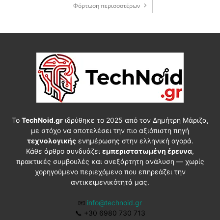
Φόρτωση περισσοτέρων
Το
TechNoid.gr
ιδρύθηκε το 2025 από τον Δημήτρη Μάριζα,
με στόχο να αποτελέσει την πιο αξιόπιστη πηγή
τεχνολογικής
ενημέρωσης στην ελληνική αγορά.
Κάθε άρθρο συνδυάζει
εμπεριστατωμένη έρευνα
,
πρακτικές συμβουλές και ανεξάρτητη ανάλυση — χωρίς
χορηγούμενο περιεχόμενο που επηρεάζει την
αντικειμενικότητά μας.
📧
info@technoid.gr
📞
+30 6980 730 713